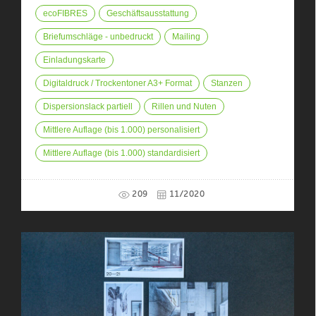
ecoFIBRES
Geschäftsausstattung
Briefumschläge - unbedruckt
Mailing
Einladungskarte
Digitaldruck / Trockentoner A3+ Format
Stanzen
Dispersionslack partiell
Rillen und Nuten
Mittlere Auflage (bis 1.000) personalisiert
Mittlere Auflage (bis 1.000) standardisiert
209
11/2020