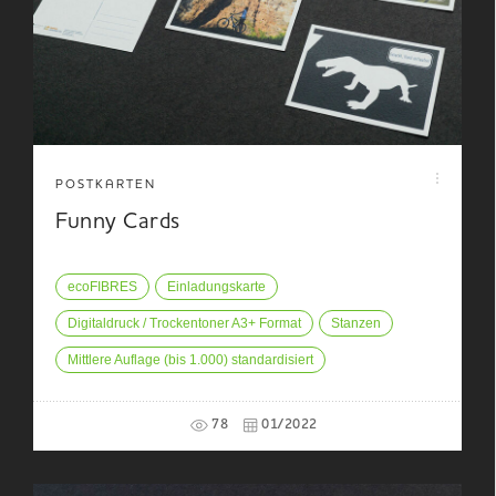
POSTKARTEN
Funny Cards
ecoFIBRES
Einladungskarte
Digitaldruck / Trockentoner A3+ Format
Stanzen
Mittlere Auflage (bis 1.000) standardisiert
78
01/2022