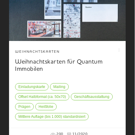
WEIHNACHTSKARTEN
Weihnachtskarten für Quantum
Immobilen
Einladungskarte
Mailing
Offset Halbformat (ca. 50x70)
Geschäftsausstattung
Prägen
Heißfolie
Mittlere Auflage (bis 1.000) standardisiert
200
11/2020