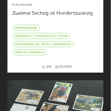
EINLADUNG
Zweimal Sechzig ist Hundertzwanzig
Einladungskarte
Digitaldruck / Trockentoner A3+ Format
Kleinstauflage (bis 100 Ex.) standardisiert
White Ink / Weißdruck
203
01/2022