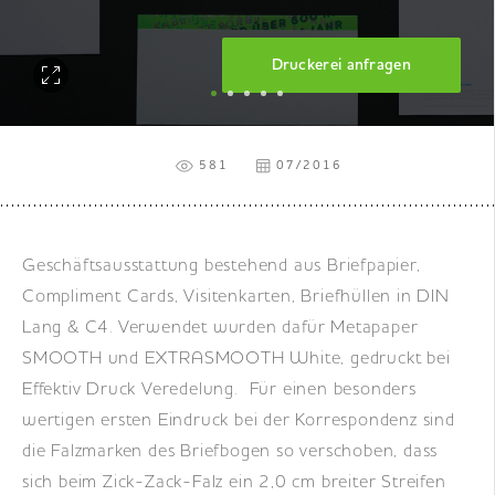
DE
|
EN
|
FR
Druckerei anfragen
581
07/2016
Geschäftsausstattung bestehend aus Briefpapier,
Compliment Cards, Visitenkarten, Briefhüllen in DIN
Lang & C4. Verwendet wurden dafür Metapaper
SMOOTH und EXTRASMOOTH White, gedruckt bei
Effektiv Druck Veredelung. Für einen besonders
wertigen ersten Eindruck bei der Korrespondenz sind
die Falzmarken des Briefbogen so verschoben, dass
sich beim Zick-Zack-Falz ein 2,0 cm breiter Streifen