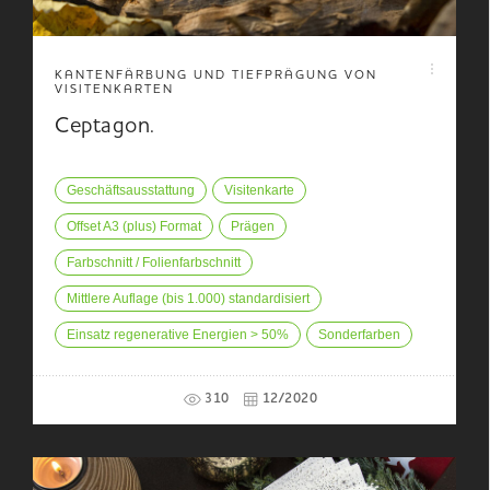
KANTENFÄRBUNG UND TIEFPRÄGUNG VON
VISITENKARTEN
Ceptagon.
Geschäftsausstattung
Visitenkarte
Offset A3 (plus) Format
Prägen
Farbschnitt / Folienfarbschnitt
Mittlere Auflage (bis 1.000) standardisiert
Einsatz regenerative Energien > 50%
Sonderfarben
310
12/2020