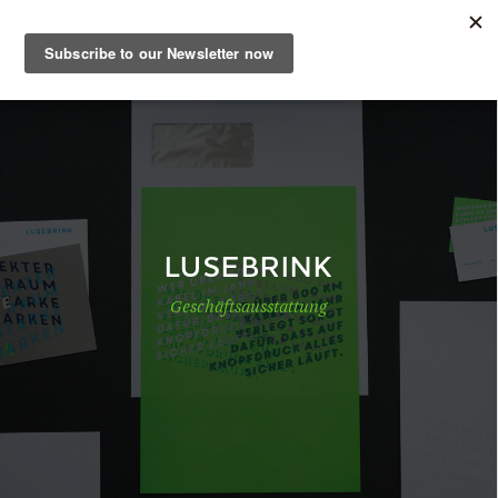
DE
Musterbuch
Shop
LUSEBRINK
Geschäftsausstattung
Papiere
Production
Wissen