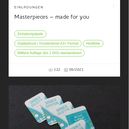
EINLADUNGEN
Masterpieces – made for you
Einladungskarte
Digitaldruck / Trockentoner A3+ Format
Heißfolie
Mittlere Auflage (bis 1.000) standardisiert
122
09/2021