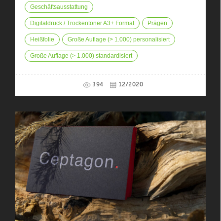
Geschäftsausstattung
Digitaldruck / Trockentoner A3+ Format
Prägen
Heißfolie
Große Auflage (> 1.000) personalisiert
Große Auflage (> 1.000) standardisiert
394
12/2020