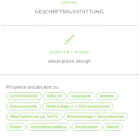
PAPIER
GESCHÄFTSAUSSTATTUNG
AGENTUR / KUNDE
«beaujean» design
Projekte entdecken zu
EXTRASMOOTH
SMOOTH
Visitenkarte
Heißfolie
Einladungskarte
Große Auflage (> 1.000) standardisiert
Offset Halbformat (ca. 50x70)
Briefumschläge + Versandtaschen
Prägen
Geschäftsausstattung
Sonderfarben
Mailing