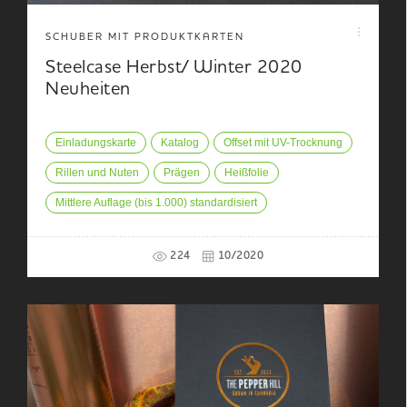
SCHUBER MIT PRODUKTKARTEN
Steelcase Herbst/ Winter 2020
Neuheiten
Einladungskarte
Katalog
Offset mit UV-Trocknung
Rillen und Nuten
Prägen
Heißfolie
Mittlere Auflage (bis 1.000) standardisiert
224
10/2020