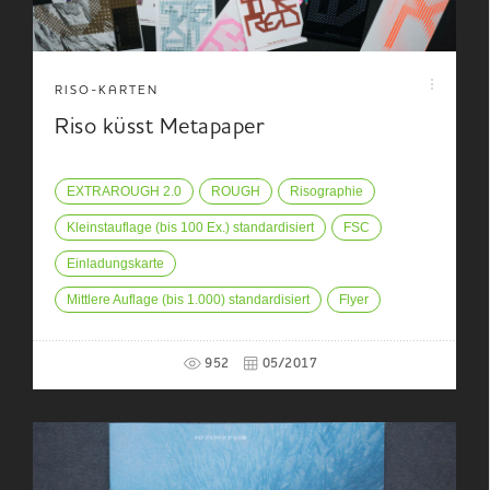
RISO-KARTEN
Riso küsst Metapaper
EXTRAROUGH 2.0
ROUGH
Risographie
Kleinstauflage (bis 100 Ex.) standardisiert
FSC
Einladungskarte
Mittlere Auflage (bis 1.000) standardisiert
Flyer
952
05/2017