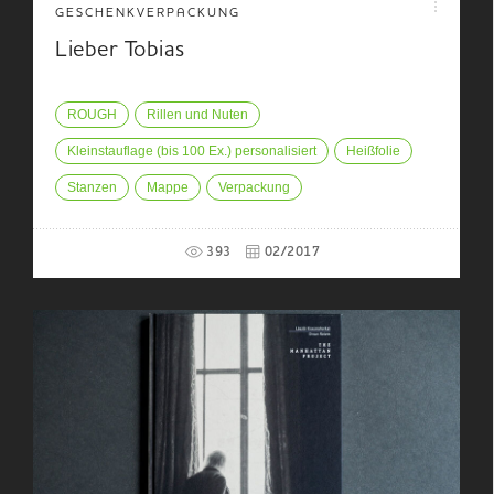
GESCHENKVERPACKUNG
Lieber Tobias
ROUGH
Rillen und Nuten
Kleinstauflage (bis 100 Ex.) personalisiert
Heißfolie
Stanzen
Mappe
Verpackung
393
02/2017