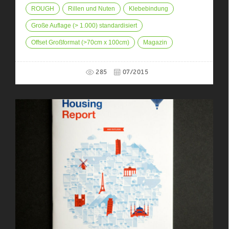
ROUGH
Rillen und Nuten
Klebebindung
Große Auflage (> 1.000) standardisiert
Offset Großformat (>70cm x 100cm)
Magazin
285
07/2015