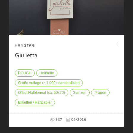
HANGTAG
Giulietta
ROUGH
Heißfolie
Große Auflage (> 1.000) standardisiert
Offset Halbformat (ca. 50x70)
Stanzen
Prägen
Etiketten / Haftpapier
337
04/2016