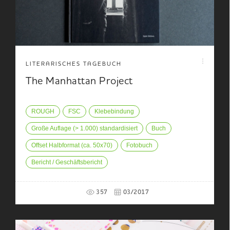
LITERARISCHES TAGEBUCH
The Manhattan Project
ROUGH
FSC
Klebebindung
Große Auflage (> 1.000) standardisiert
Buch
Offset Halbformat (ca. 50x70)
Fotobuch
Bericht / Geschäftsbericht
357
03/2017