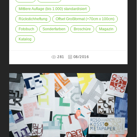
Mittlere Auflage (bis 1.000) standardisiert
Rückstichheftung
Offset Großformat (>70cm x 100cm)
Fotobuch
Sonderfarben
Broschüre
Magazin
Katalog
281
08/2016