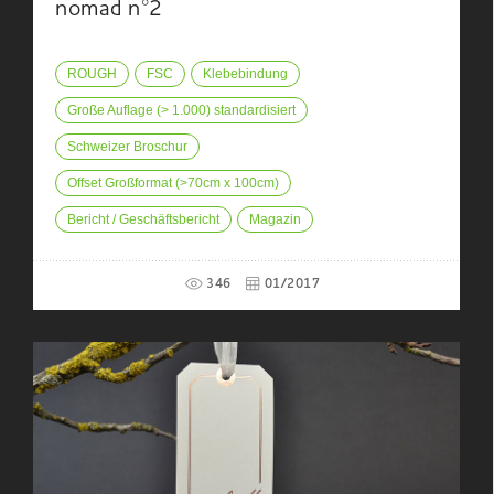
nomad n°2
ROUGH
FSC
Klebebindung
Große Auflage (> 1.000) standardisiert
Schweizer Broschur
Offset Großformat (>70cm x 100cm)
Bericht / Geschäftsbericht
Magazin
346
01/2017