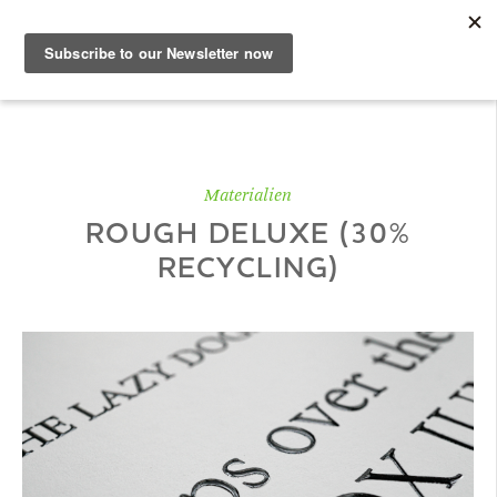
DE
Musterbuch
Materialien
ROUGH DELUXE (30%
Shop
RECYCLING)
Papiere
Production
Wissen