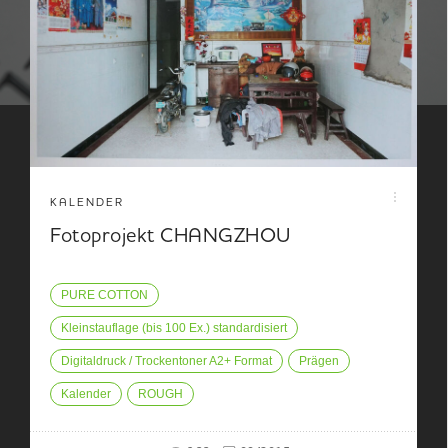
KALENDER
Fotoprojekt CHANGZHOU
PURE COTTON
Kleinstauflage (bis 100 Ex.) standardisiert
Digitaldruck / Trockentoner A2+ Format
Prägen
Kalender
ROUGH