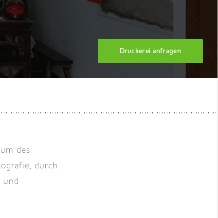
Druckerei anfragen
ium des
ografie, durch
n und