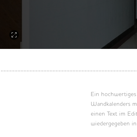
Ein hochwertiges
Wandkalenders mög
einen Text im Edit
wiedergegeben in 