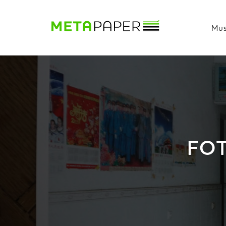
Mus
Musterbuch
Shop
Papiere
Production
Wissen
DE
|
EN
|
FR
FO