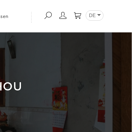
DE
ssen
HOU