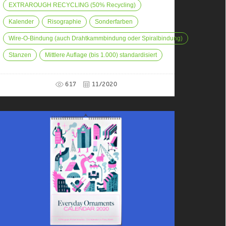
EXTRAROUGH RECYCLING (50% Recycling)
Kalender
Risographie
Sonderfarben
Wire-O-Bindung (auch Drahtkammbindung oder Spiralbindung)
Stanzen
Mittlere Auflage (bis 1.000) standardisiert
617
11/2020