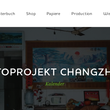
terbuch
Shop
Papiere
Production
Wi
TOPROJEKT CHANGZ
Kalender