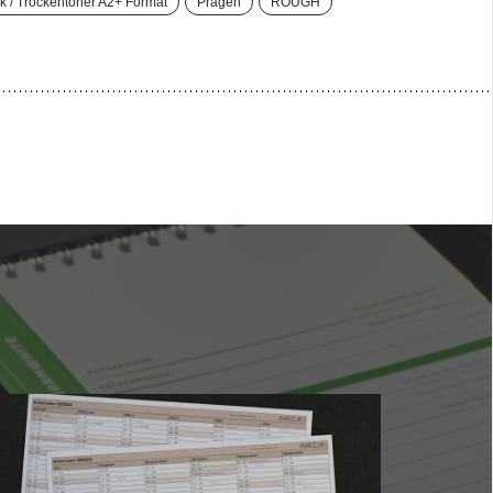
ck / Trockentoner A2+ Format
Prägen
ROUGH