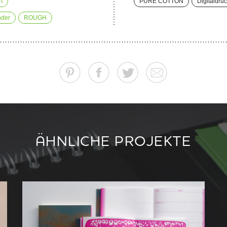
t
PURE COTTON
Digitaldru
nder
ROUGH
ÄHNLICHE PROJEKTE