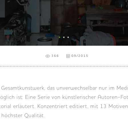
366
09/2015
 Gesamtkunstwerk, das unverwechselbar nur im Med
lich ist: Eine Serie von künstlerischer Autoren-Fot
orial erläutert. Konzentriert editiert, mit 13 Motive
höchster Qualität.