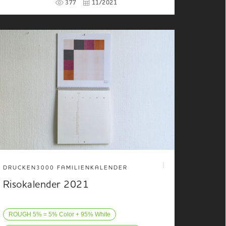
377
11/2021
DRUCKEN3000 FAMILIENKALENDER
Risokalender 2021
ROUGH 5% = 5% Color + 95% White