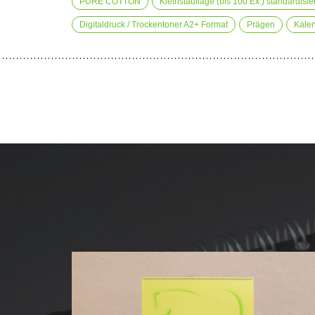
PURE COTTON
Kleinstauflage (bis 100 Ex.) standardisier
Digitaldruck / Trockentoner A2+ Format
Prägen
Kale