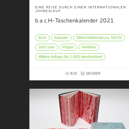
EINE REISE DURCH EINEN INTERNATIONALEN
JAHRESLAUF
b.a.c.H-Taschenkalender 2021
Buch
Kalender
Offset Halbformat (ca. 50x70)
Soft Cover
Prägen
Heißfolie
Mittlere Auflage (bis 1.000) standardisiert
615
10/2020