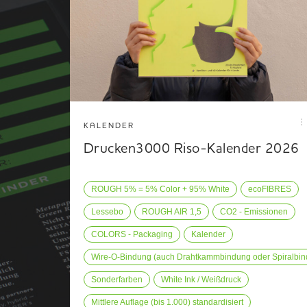
KALENDER
Drucken3000 Riso-Kalender 2026
ROUGH 5% = 5% Color + 95% White
ecoFIBRES
Lessebo
ROUGH AIR 1,5
CO2 - Emissionen
COLORS - Packaging
Kalender
Wire-O-Bindung (auch Drahtkammbindung oder Spiralbin
Sonderfarben
White Ink / Weißdruck
Mittlere Auflage (bis 1.000) standardisiert