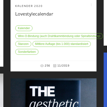
KALENDER 2020
Lovestylecalendar
Kalender
Wire-O-Bindung (auch Drahtkammbindung oder Spiralbindung)
Stanzen
Mittlere Auflage (bis 1.000) standardisiert
Sonderfarben
256
11/2019