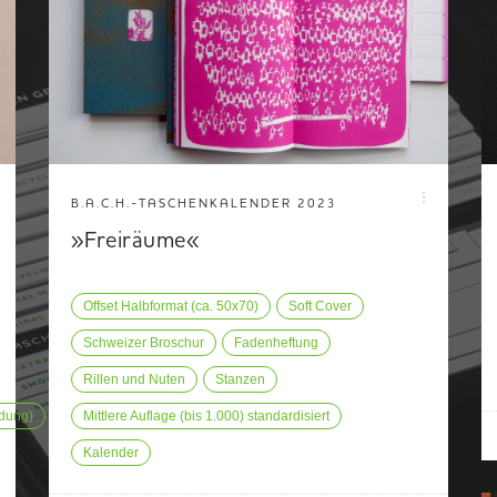
B.A.C.H.-TASCHENKALENDER 2023
»Freiräume«
Offset Halbformat (ca. 50x70)
Soft Cover
Schweizer Broschur
Fadenheftung
Rillen und Nuten
Stanzen
dung)
Mittlere Auflage (bis 1.000) standardisiert
Kalender