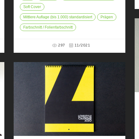
Soft Cover
Mittlere Auflage (bis 1.000) standardisiert
Prägen
Farbschnitt / Folienfarbschnitt
297
11/2021