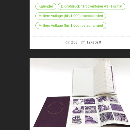
Kalender
Digitaldruck / Trockentoner A3+ Format
Mittlere Auflage (bis 1.000) standardisiert
Mittlere Auflage (bis 1.000) personalisiert
263
12/2020