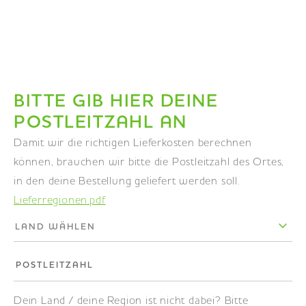
BERATUNG
DE
|
EN
|
FR
Dein Draht zu Metapaper. Wir helfen gern in allen
Fragen rund um die Auswahl des richtigen Papiers
und der richtigen Druckerei.
BITTE GIB HIER DEINE
TELEFONHOTLINE
POSTLEITZAHL AN
+49 (0) 711 34 17 00 80
Damit wir die richtigen Lieferkosten berechnen
können, brauchen wir bitte die Postleitzahl des Ortes,
in den deine Bestellung geliefert werden soll.
Kontaktformular
Lieferregionen.pdf
FAQ
Unser Team
POSTLEITZAHL
Dein Land / deine Region ist nicht dabei? Bitte
Downloads