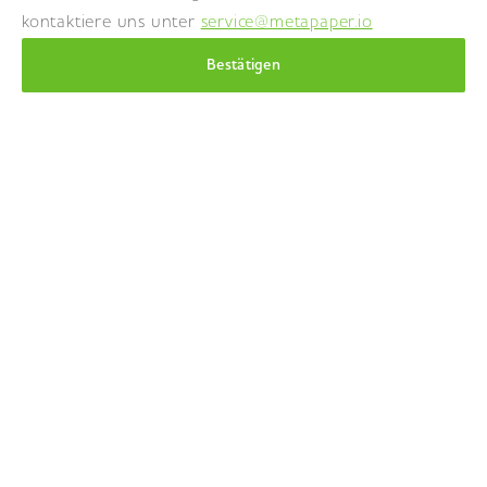
kontaktiere uns unter
service@metapaper.io
Bestätigen
NEWSLETTER
Hier kannst du dich für deine individuellen
Neuigkeiten rund um Metapaper eintragen
Newsletter Anmeldung
UNSER BLOG
Hier erfährst du alle Neuigkeiten rund um Metapaper
und unsere Partner