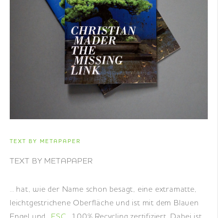
DE
|
EN
|
FR
TEXT BY METAPAPER
TEXT BY METAPAPER
... hat, wie der Name schon besagt, eine extramatte,
leichtgestrichene Oberfläche und ist mit dem Blauen
Engel und
FSC
100% Recycling zertifiziert. Dabei ist