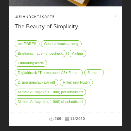
WEIHNACHTSKARTE
The Beauty of Simplicity
ecoFIBRES
Geschäftsausstattung
Briefumschläge - unbedruckt
Mailing
Einladungskarte
Digitaldruck / Trockentoner A3+ Format
Stanzen
Dispersionslack partiell
Rillen und Nuten
Mittlere Auflage (bis 1.000) personalisiert
Mittlere Auflage (bis 1.000) standardisiert
209
11/2020