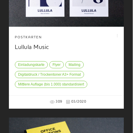
POSTKARTEN
Lullula Music
Einladungskarte
Flyer
Mailing
Digitaldruck / Trockentoner A3+ Format
Mittlere Auflage (bis 1.000) standardisiert
309
03/2020