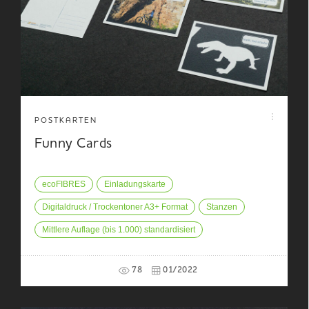
POSTKARTEN
Funny Cards
ecoFIBRES
Einladungskarte
Digitaldruck / Trockentoner A3+ Format
Stanzen
Mittlere Auflage (bis 1.000) standardisiert
78
01/2022