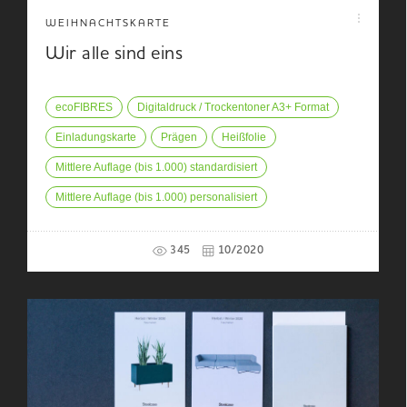
WEIHNACHTSKARTE
Wir alle sind eins
ecoFIBRES
Digitaldruck / Trockentoner A3+ Format
Einladungskarte
Prägen
Heißfolie
Mittlere Auflage (bis 1.000) standardisiert
Mittlere Auflage (bis 1.000) personalisiert
345
10/2020