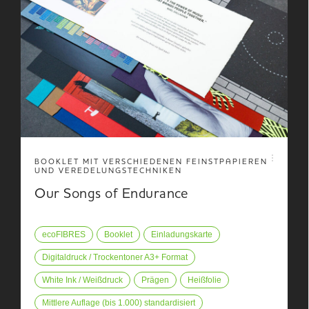
BOOKLET MIT VERSCHIEDENEN FEINSTPAPIEREN
UND VEREDELUNGSTECHNIKEN
Our Songs of Endurance
ecoFIBRES
Booklet
Einladungskarte
Digitaldruck / Trockentoner A3+ Format
White Ink / Weißdruck
Prägen
Heißfolie
Mittlere Auflage (bis 1.000) standardisiert