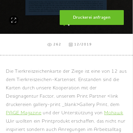
DE
|
EN
|
FR
Druckerei anfragen
262
12/2019
Die Tierkreiszeichenkarte der Ziege ist eine von 12 aus
dem Tierkreiszeichen-Kartenset. Enstanden sind die
Karten durch unsere Kooperation mit der
Designagentur Factor, unserem Print Partner <link
druckereien gallery-print _blank>Gallery Print, dem
PAGE Magazine
und der Unterstützung von
Mohawk
.
Wir wollten ein Printprodukt erschaffen, das nicht nur
inspiriert sondern auch Anregungen im Arbeitsalltag