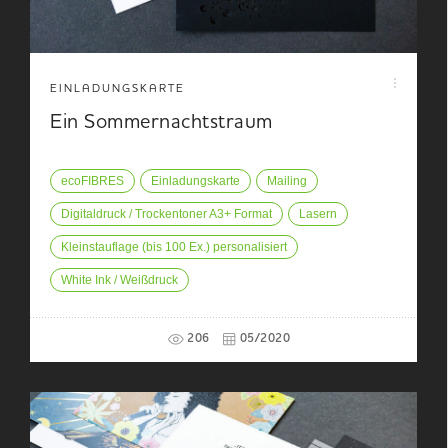
EINLADUNGSKARTE
Ein Sommernachtstraum
ecoFIBRES
Einladungskarte
Mailing
Digitaldruck / Trockentoner A3+ Format
Lasern
Kleinstauflage (bis 100 Ex.) personalisiert
White Ink / Weißdruck
206
05/2020