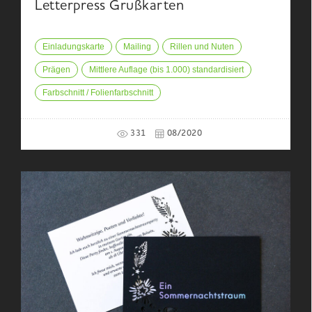
Letterpress Grußkarten
Einladungskarte
Mailing
Rillen und Nuten
Prägen
Mittlere Auflage (bis 1.000) standardisiert
Farbschnitt / Folienfarbschnitt
331
08/2020