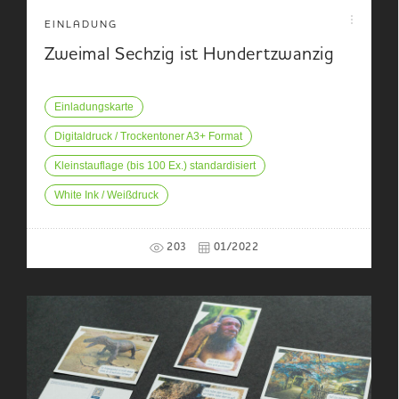
EINLADUNG
Zweimal Sechzig ist Hundertzwanzig
Einladungskarte
Digitaldruck / Trockentoner A3+ Format
Kleinstauflage (bis 100 Ex.) standardisiert
White Ink / Weißdruck
203
01/2022