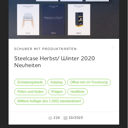
SCHUBER MIT PRODUKTKARTEN
Steelcase Herbst/ Winter 2020
Neuheiten
Einladungskarte
Katalog
Offset mit UV-Trocknung
Rillen und Nuten
Prägen
Heißfolie
Mittlere Auflage (bis 1.000) standardisiert
224
10/2020