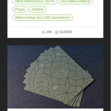
Offset Halbformat (ca. 50x70)
Geschäftsausstattung
Prägen
Heißfolie
Mittlere Auflage (bis 1.000) standardisiert
200
11/2020