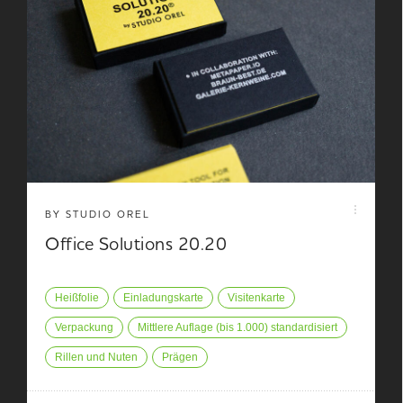
BY STUDIO OREL
Office Solutions 20.20
Heißfolie
Einladungskarte
Visitenkarte
Verpackung
Mittlere Auflage (bis 1.000) standardisiert
Rillen und Nuten
Prägen