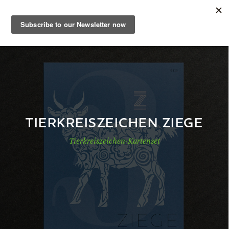
DE
Musterbuch
Shop
TIERKREISZEICHEN ZIEGE
Tierkreiszeichen-Kartenset
Papiere
Production
Wissen