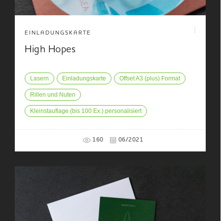
EINLADUNGSKARTE
High Hopes
Lasern
Einladungskarte
Offset A3 (plus) Format
Rillen und Nuten
Kleinstauflage (bis 100 Ex.) personalisiert
160
06/2021