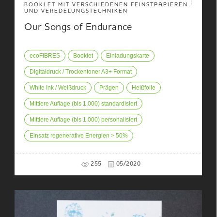
BOOKLET MIT VERSCHIEDENEN FEINSTPAPIEREN
UND VEREDELUNGSTECHNIKEN
Our Songs of Endurance
ecoFIBRES
Booklet
Einladungskarte
Digitaldruck / Trockentoner A3+ Format
White Ink / Weißdruck
Prägen
Heißfolie
Mittlere Auflage (bis 1.000) standardisiert
Mittlere Auflage (bis 1.000) personalisiert
Einsatz regenerative Energien > 50%
255
05/2020