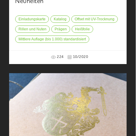
Neuheiten
Einladungskarte
Katalog
Offset mit UV-Trocknung
Rillen und Nuten
Prägen
Heißfolie
Mittlere Auflage (bis 1.000) standardisiert
224
10/2020