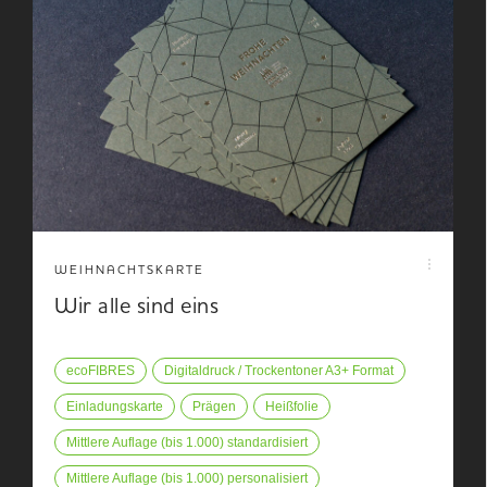
WEIHNACHTSKARTE
Wir alle sind eins
ecoFIBRES
Digitaldruck / Trockentoner A3+ Format
Einladungskarte
Prägen
Heißfolie
Mittlere Auflage (bis 1.000) standardisiert
Mittlere Auflage (bis 1.000) personalisiert