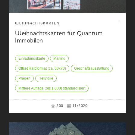
WEIHNACHTSKARTEN
Weihnachtskarten für Quantum
Immobilen
Einladungskarte
Mailing
Offset Halbformat (ca. 50x70)
Geschäftsausstattung
Prägen
Heißfolie
Mittlere Auflage (bis 1.000) standardisiert
200
11/2020