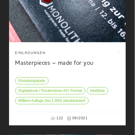
EINLADUNGEN
Masterpieces – made for you
Einladungskarte
Digitaldruck / Trockentoner A3+ Format
Heißfolie
Mittlere Auflage (bis 1.000) standardisiert
122
09/2021