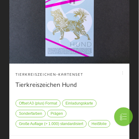
TIERKREISZEICHEN-KARTENSET
Tierkreiszeichen Hund
Offset A3 (plus) Format
Einladungskarte
Sonderfarben
Prägen
Große Auflage (> 1.000) standardisiert
Heißfolie