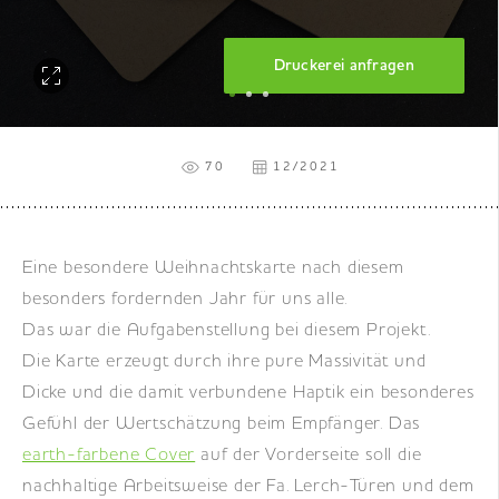
DE
|
EN
|
FR
Druckerei anfragen
70
12/2021
Eine besondere Weihnachtskarte nach diesem
besonders fordernden Jahr für uns alle.
Das war die Aufgabenstellung bei diesem Projekt.
Die Karte erzeugt durch ihre pure Massivität und
Dicke und die damit verbundene Haptik ein besonderes
Gefühl der Wertschätzung beim Empfänger. Das
earth-farbene Cover
auf der Vorderseite soll die
nachhaltige Arbeitsweise der Fa. Lerch-Türen und dem