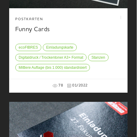
POSTKARTEN
Funny Cards
ecoFIBRES
Einladungskarte
Digitaldruck / Trockentoner A3+ Format
Stanzen
Mittlere Auflage (bis 1.000) standardisiert
78
01/2022