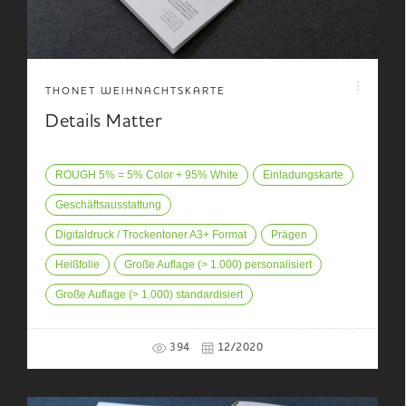
THONET WEIHNACHTSKARTE
Details Matter
ROUGH 5% = 5% Color + 95% White
Einladungskarte
Geschäftsausstattung
Digitaldruck / Trockentoner A3+ Format
Prägen
Heißfolie
Große Auflage (> 1.000) personalisiert
Große Auflage (> 1.000) standardisiert
394
12/2020