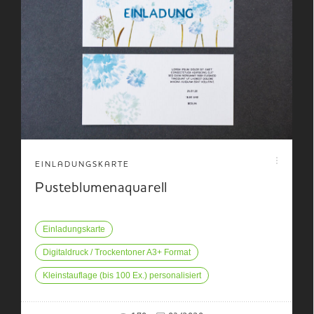
EINLADUNGSKARTE
Pusteblumenaquarell
Einladungskarte
Digitaldruck / Trockentoner A3+ Format
Kleinstauflage (bis 100 Ex.) personalisiert