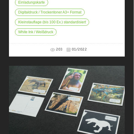
Einladungskarte
Digitaldruck / Trockentoner A3+ Format
Kleinstauflage (bis 100 Ex.) standardisiert
White Ink / Weißdruck
203
01/2022