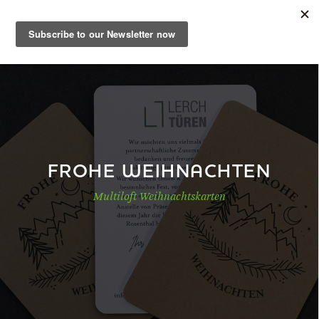
DE
Musterbuch
Shop
FROHE WEIHNACHTEN
Multiloft Weihnachtskarten
Papiere
Production
Wissen