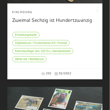
EINLADUNG
Zweimal Sechzig ist Hundertzwanzig
Einladungskarte
Digitaldruck / Trockentoner A3+ Format
Kleinstauflage (bis 100 Ex.) standardisiert
White Ink / Weißdruck
203
01/2022