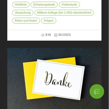
Heißfolie
Einladungskarte
Visitenkarte
Verpackung
Mittlere Auflage (bis 1.000) standardisiert
Rillen und Nuten
Prägen
936
02/2020