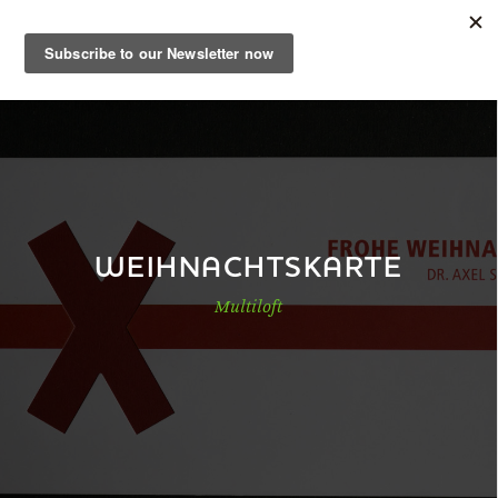
DE
Musterbuch
Shop
WEIHNACHTSKARTE
Multiloft
Papiere
Production
Wissen