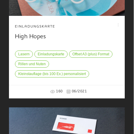
EINLADUNGSKARTE
High Hopes
Lasern
Einladungskarte
Offset A3 (plus) Format
Rillen und Nuten
Kleinstauflage (bis 100 Ex.) personalisiert
160
06/2021