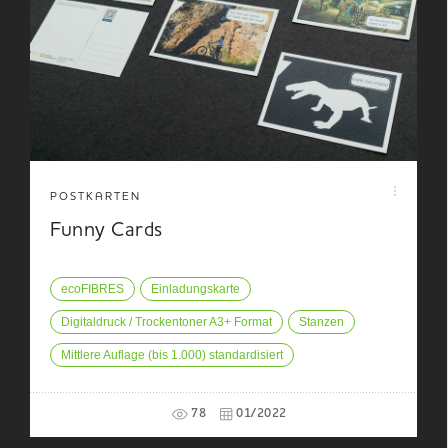
POSTKARTEN
Funny Cards
ecoFIBRES
Einladungskarte
Digitaldruck / Trockentoner A3+ Format
Stanzen
Mittlere Auflage (bis 1.000) standardisiert
78
01/2022