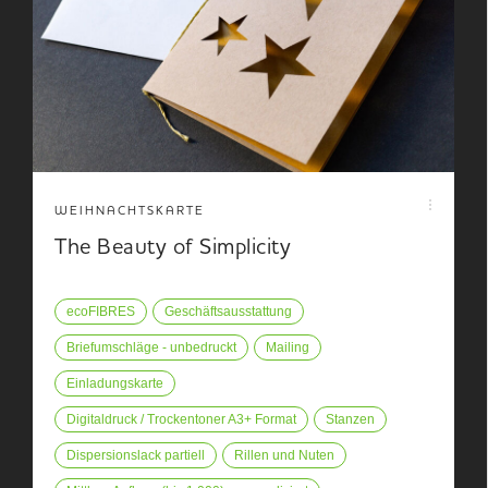
WEIHNACHTSKARTE
The Beauty of Simplicity
ecoFIBRES
Geschäftsausstattung
Briefumschläge - unbedruckt
Mailing
Einladungskarte
Digitaldruck / Trockentoner A3+ Format
Stanzen
Dispersionslack partiell
Rillen und Nuten