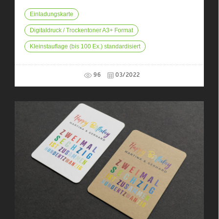
Einladungskarte
Digitaldruck / Trockentoner A3+ Format
Kleinstauflage (bis 100 Ex.) standardisiert
96
03/2022