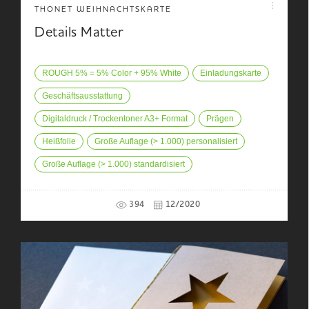
THONET WEIHNACHTSKARTE
Details Matter
ROUGH 5% = 5% Color + 95% White
Einladungskarte
Geschäftsausstattung
Digitaldruck / Trockentoner A3+ Format
Prägen
Heißfolie
Große Auflage (> 1.000) personalisiert
Große Auflage (> 1.000) standardisiert
394
12/2020