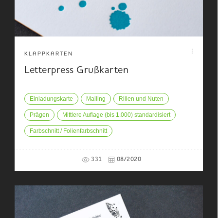
KLAPPKARTEN
Letterpress Grußkarten
Einladungskarte
Mailing
Rillen und Nuten
Prägen
Mittlere Auflage (bis 1.000) standardisiert
Farbschnitt / Folienfarbschnitt
331
08/2020