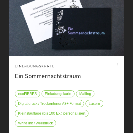
EINLADUNGSKARTE
Ein Sommernachtstraum
ecoFIBRES
Einladungskarte
Mailing
Digitaldruck / Trockentoner A3+ Format
Lasern
Kleinstauflage (bis 100 Ex.) personalisiert
White Ink / Weißdruck