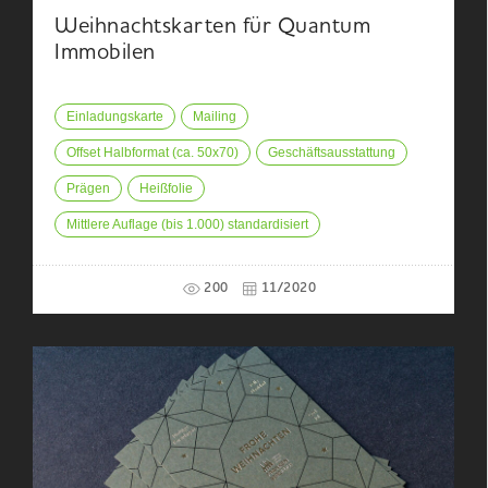
Weihnachtskarten für Quantum
Immobilen
Einladungskarte
Mailing
Offset Halbformat (ca. 50x70)
Geschäftsausstattung
Prägen
Heißfolie
Mittlere Auflage (bis 1.000) standardisiert
200
11/2020