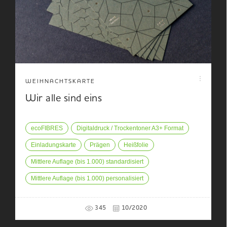
WEIHNACHTSKARTE
Wir alle sind eins
ecoFIBRES
Digitaldruck / Trockentoner A3+ Format
Einladungskarte
Prägen
Heißfolie
Mittlere Auflage (bis 1.000) standardisiert
Mittlere Auflage (bis 1.000) personalisiert
345
10/2020