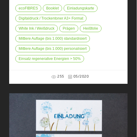
ecoFIBRES
Booklet
Einladungskarte
Digitaldruck / Trockentoner A3+ Format
White Ink / Weißdruck
Prägen
Heißfolie
Mittlere Auflage (bis 1.000) standardisiert
Mittlere Auflage (bis 1.000) personalisiert
Einsatz regenerative Energien > 50%
255
05/2020