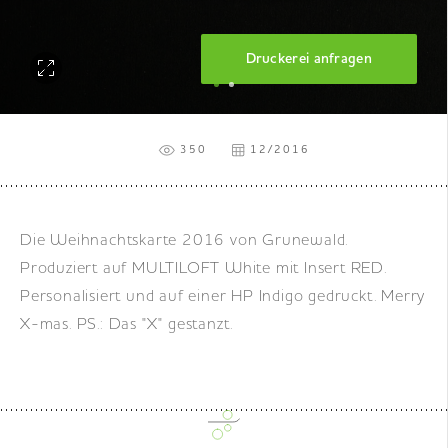
DE
|
EN
|
FR
Druckerei anfragen
350
12/2016
Die Weihnachtskarte 2016 von Grunewald.
Produziert auf MULTILOFT White mit Insert RED.
Personalisiert und auf einer HP Indigo gedruckt. Merry
X-mas. PS.: Das "X" gestanzt.