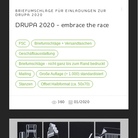
BRIEFUMSCHLÄGE FÜR EINLADUNGEN ZUR
DRUPA 2020
DRUPA 2020 - embrace the race
FSC
Briefumschläge + Versandtaschen
Geschäftsausstattung
Briefumschläge - nicht ganz bis zum Rand bedruckt
Mailing
Große Auflage (> 1.000) standardisiert
Stanzen
Offset Halbformat (ca. 50x70)
360
01/2020