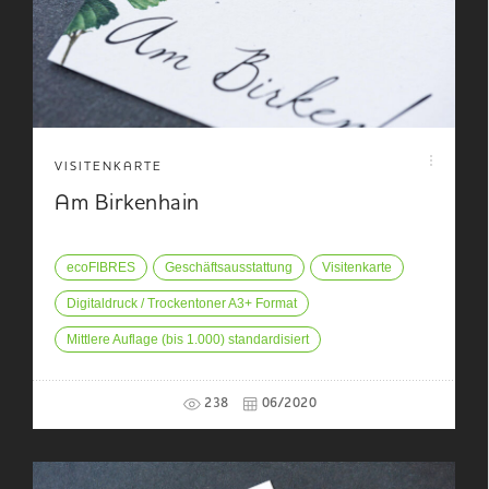
VISITENKARTE
Am Birkenhain
ecoFIBRES
Geschäftsausstattung
Visitenkarte
Digitaldruck / Trockentoner A3+ Format
Mittlere Auflage (bis 1.000) standardisiert
238
06/2020