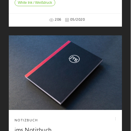
White Ink / Weißdruck
206
05/2020
NOTIZBUCH
jms Notizbuch