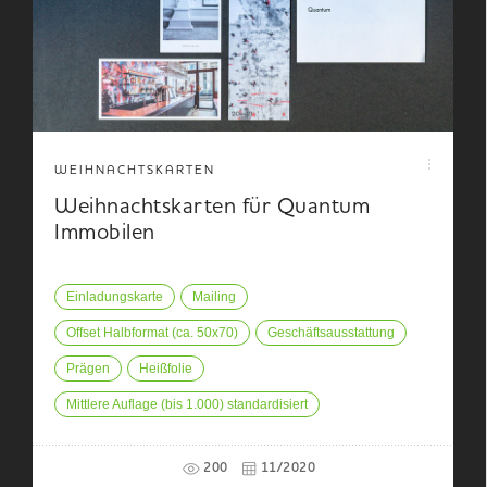
WEIHNACHTSKARTEN
Weihnachtskarten für Quantum
Immobilen
Einladungskarte
Mailing
Offset Halbformat (ca. 50x70)
Geschäftsausstattung
Prägen
Heißfolie
Mittlere Auflage (bis 1.000) standardisiert
200
11/2020