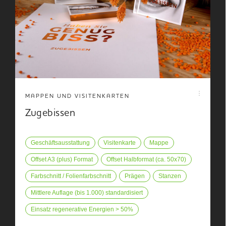
MAPPEN UND VISITENKARTEN
Zugebissen
Geschäftsausstattung
Visitenkarte
Mappe
Offset A3 (plus) Format
Offset Halbformat (ca. 50x70)
Farbschnitt / Folienfarbschnitt
Prägen
Stanzen
Mittlere Auflage (bis 1.000) standardisiert
Einsatz regenerative Energien > 50%