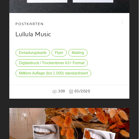
POSTKARTEN
Lullula Music
Einladungskarte
Flyer
Mailing
Digitaldruck / Trockentoner A3+ Format
Mittlere Auflage (bis 1.000) standardisiert
309
03/2020