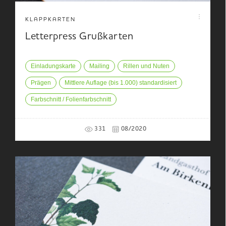
KLAPPKARTEN
Letterpress Grußkarten
Einladungskarte
Mailing
Rillen und Nuten
Prägen
Mittlere Auflage (bis 1.000) standardisiert
Farbschnitt / Folienfarbschnitt
331
08/2020