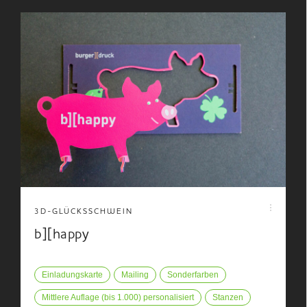
3D-GLÜCKSSCHWEIN
b][happy
Einladungskarte
Mailing
Sonderfarben
Mittlere Auflage (bis 1.000) personalisiert
Stanzen