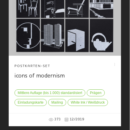
POSTKARTEN-SET
icons of modernism
Mittlere Auflage (bis 1.000) standardisiert
Prägen
Einladungskarte
Mailing
White Ink / Weißdruck
373
12/2019