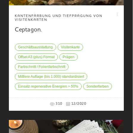
KANTENFÄRBUNG UND TIEFPRÄGUNG VON
VISITENKARTEN
Ceptagon.
Geschäftsausstattung
Visitenkarte
Offset A3 (plus) Format
Prägen
Farbschnitt / Folienfarbschnitt
Mittlere Auflage (bis 1.000) standardisiert
Einsatz regenerative Energien > 50%
Sonderfarben
310
12/2020