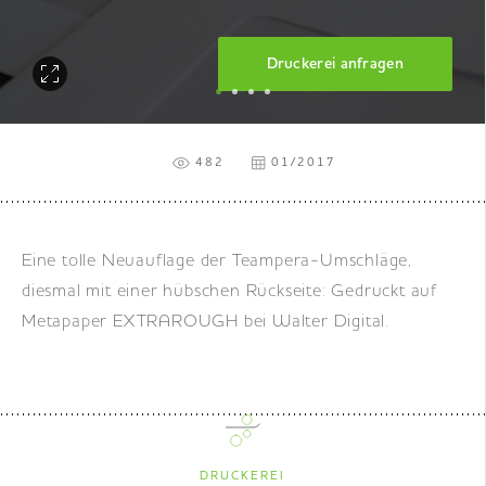
DE
|
EN
|
FR
Druckerei anfragen
482
01/2017
Eine tolle Neuauflage der Teampera-Umschläge,
diesmal mit einer hübschen Rückseite: Gedruckt auf
Metapaper EXTRAROUGH bei Walter Digital.
DRUCKEREI