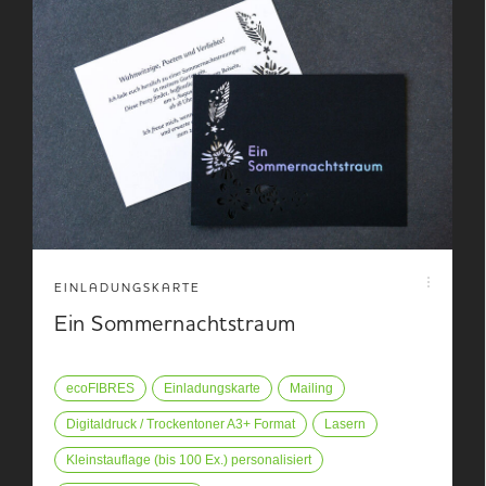
EINLADUNGSKARTE
Ein Sommernachtstraum
ecoFIBRES
Einladungskarte
Mailing
Digitaldruck / Trockentoner A3+ Format
Lasern
Kleinstauflage (bis 100 Ex.) personalisiert