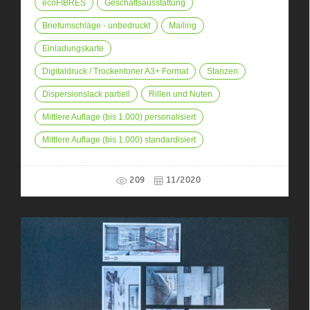
ecoFIBRES
Geschäftsausstattung
Briefumschläge - unbedruckt
Mailing
Einladungskarte
Digitaldruck / Trockentoner A3+ Format
Stanzen
Dispersionslack partiell
Rillen und Nuten
Mittlere Auflage (bis 1.000) personalisiert
Mittlere Auflage (bis 1.000) standardisiert
209
11/2020