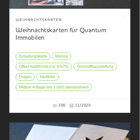
WEIHNACHTSKARTEN
Weihnachtskarten für Quantum
Immobilen
Einladungskarte
Mailing
Offset Halbformat (ca. 50x70)
Geschäftsausstattung
Prägen
Heißfolie
Mittlere Auflage (bis 1.000) standardisiert
200
11/2020