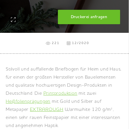
DE
|
EN
|
FR
Druckerei anfragen
221
12/2020
Stilvoll und auffallende Briefbogen für Heim und Haus,
für einen der größten Hersteller von Bauelementen
und qualitativ hochwertigen Design-Produkten in
Deutschland. Die
Printproduktion
mit zwei
Heißfolienprägungen
mit Gold und Silber auf
Metapaper
EXTRAROUGH
Warmwhite 120 g/m²,
einen sehr rauen Feinstpapier mit einer interessanten
und angenehmen Haptik.