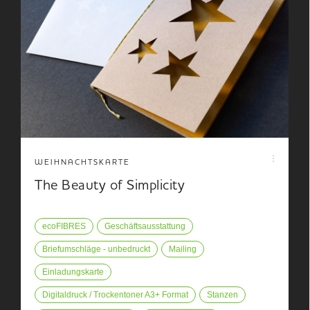
WEIHNACHTSKARTE
The Beauty of Simplicity
ecoFIBRES
Geschäftsausstattung
Briefumschläge - unbedruckt
Mailing
Einladungskarte
Digitaldruck / Trockentoner A3+ Format
Stanzen