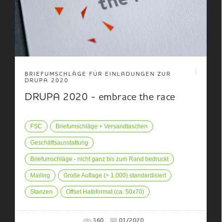
BRIEFUMSCHLÄGE FÜR EINLADUNGEN ZUR
DRUPA 2020
DRUPA 2020 - embrace the race
FSC
Briefumschläge + Versandtaschen
Geschäftsausstattung
Briefumschläge - nicht ganz bis zum Rand bedruckt
Mailing
Große Auflage (> 1.000) standardisiert
Stanzen
Offset Halbformat (ca. 50x70)
360
01/2020