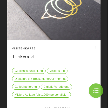
VISITENKARTE
Trinkvogel
Geschäftsausstattung
Visitenkarte
Digitaldruck / Trockentoner A3+ Format
Cellophanierung
Digitale Veredelung
Mittlere Auflage (bis 1.000) personalisiert