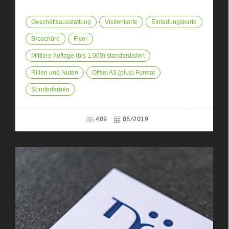
Geschäftsausstattung
Visitenkarte
Einladungskarte
Broschüre
Flyer
Mittlere Auflage (bis 1.000) standardisiert
Rillen und Nuten
Offset A3 (plus) Format
Sonderfarben
409
06/2019