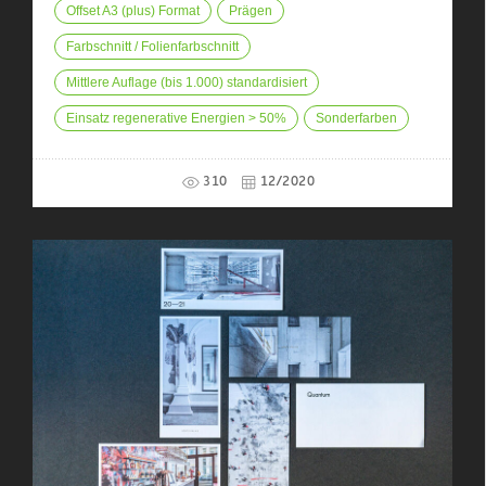
Offset A3 (plus) Format
Prägen
Farbschnitt / Folienfarbschnitt
Mittlere Auflage (bis 1.000) standardisiert
Einsatz regenerative Energien > 50%
Sonderfarben
310
12/2020