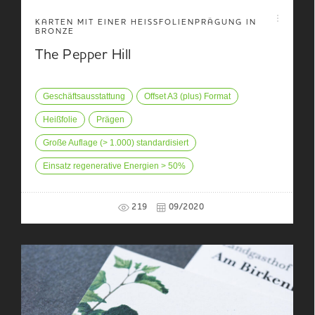
KARTEN MIT EINER HEISSFOLIENPRÄGUNG IN B
RONZE
The Pepper Hill
Geschäftsausstattung
Offset A3 (plus) Format
Heißfolie
Prägen
Große Auflage (> 1.000) standardisiert
Einsatz regenerative Energien > 50%
219
09/2020