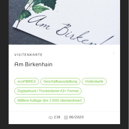
VISITENKARTE
Am Birkenhain
ecoFIBRES
Geschäftsausstattung
Visitenkarte
Digitaldruck / Trockentoner A3+ Format
Mittlere Auflage (bis 1.000) standardisiert
238
06/2020