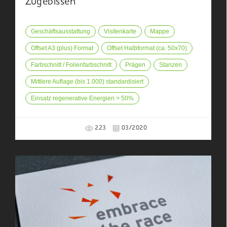
Zugebissen
Geschäftsausstattung
Visitenkarte
Mappe
Offset A3 (plus) Format
Offset Halbformat (ca. 50x70)
Farbschnitt / Folienfarbschnitt
Prägen
Stanzen
Mittlere Auflage (bis 1.000) standardisiert
Einsatz regenerative Energien > 50%
223
03/2020