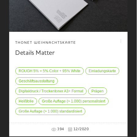
THONET WEIHNACHTSKARTE
Details Matter
ROUGH 5% = 5% Color + 95% White
Einladungskarte
Geschäftsausstattung
Digitaldruck / Trockentoner A3+ Format
Prägen
Heißfolie
Große Auflage (> 1.000) personalisiert
Große Auflage (> 1.000) standardisiert
394
12/2020