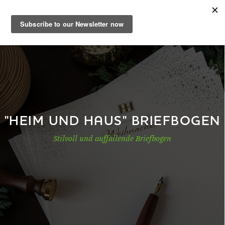
DE
Musterbuch
Shop
"HEIM UND HAUS" BRIEFBOGEN
Stilvoll und auffallende Briefbogen
Papiere
Production
Wissen