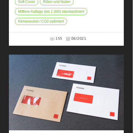
Soft Cover
Rillen und Nuten
Mittlere Auflage (bis 1.000) standardisiert
Klimaneutral / CO2-optimiert
155
06/2021