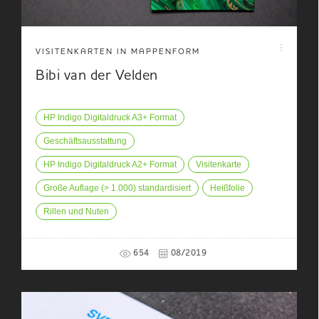
VISITENKARTEN IN MAPPENFORM
Bibi van der Velden
HP Indigo Digitaldruck A3+ Format
Geschäftsausstattung
HP Indigo Digitaldruck A2+ Format
Visitenkarte
Große Auflage (> 1.000) standardisiert
Heißfolie
Rillen und Nuten
654
08/2019