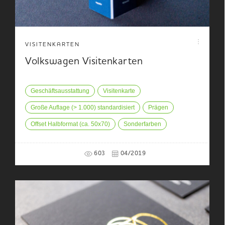
VISITENKARTEN
Volkswagen Visitenkarten
Geschäftsausstattung
Visitenkarte
Große Auflage (> 1.000) standardisiert
Prägen
Offset Halbformat (ca. 50x70)
Sonderfarben
603
04/2019