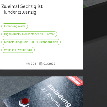
Zweimal Sechzig ist
Hundertzwanzig
Einladungskarte
Digitaldruck / Trockentoner A3+ Format
Kleinstauflage (bis 100 Ex.) standardisiert
White Ink / Weißdruck
203
01/2022