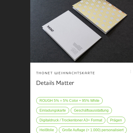
THONET WEIHNACHTSKARTE
Details Matter
ROUGH 5% = 5% Color + 95% White
Einladungskarte
Geschäftsausstattung
Digitaldruck / Trockentoner A3+ Format
Prägen
Heißfolie
Große Auflage (> 1.000) personalisiert