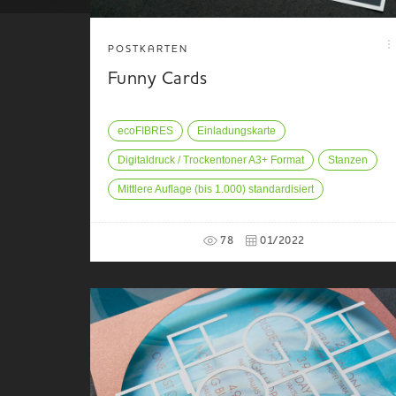
POSTKARTEN
Funny Cards
ecoFIBRES
Einladungskarte
Digitaldruck / Trockentoner A3+ Format
Stanzen
Mittlere Auflage (bis 1.000) standardisiert
78
01/2022