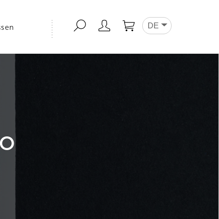
DE
ssen
SO