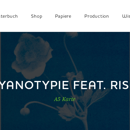
terbuch
Shop
Papiere
Production
Wi
YANOTYPIE FEAT. RI
A5 Karte