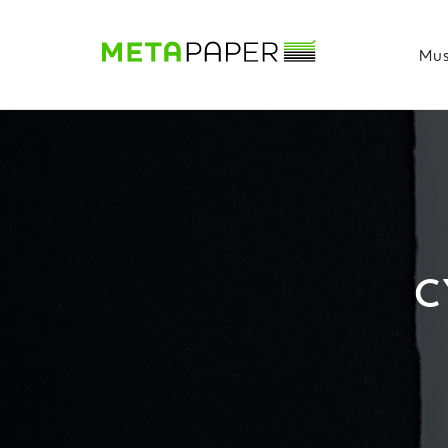
Mus
Musterbuch
Shop
Papiere
Production
Wissen
DE
|
EN
|
FR
C