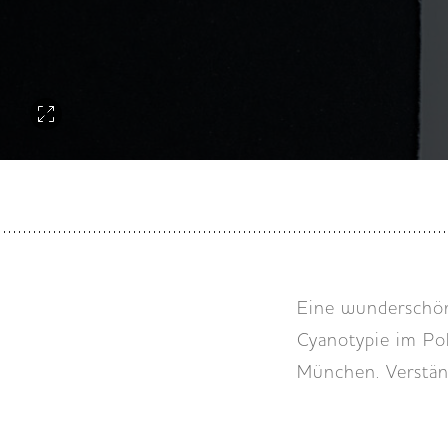
Eine wunderschön
Cyanotypie im Pol
München. Verständ