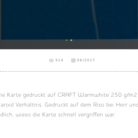
914
08/2017
e Karte gedruckt auf CRAFT Warmwhite 250 g/m2 i
aroid Verhältnis. Gedruckt auf dem Riso bei Herr und
lich, wieso die Karte schnell vergriffen war.