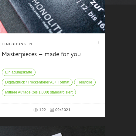
EINLADUNGEN
Masterpieces – made for you
Einladungskarte
Digitaldruck / Trockentoner A3+ Format
Heißfolie
Mittlere Auflage (bis 1.000) standardisiert
122
09/2021