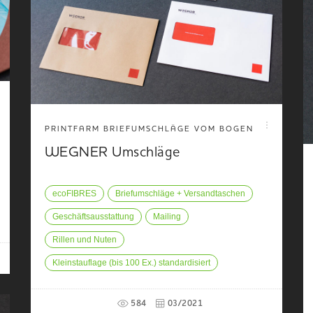
PRINTFARM BRIEFUMSCHLÄGE VOM BOGEN
WEGNER Umschläge
ecoFIBRES
Briefumschläge + Versandtaschen
Geschäftsausstattung
Mailing
Rillen und Nuten
Kleinstauflage (bis 100 Ex.) standardisiert
584
03/2021