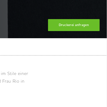
Druckerei anfragen
m Stile einer
 Frau Rio in