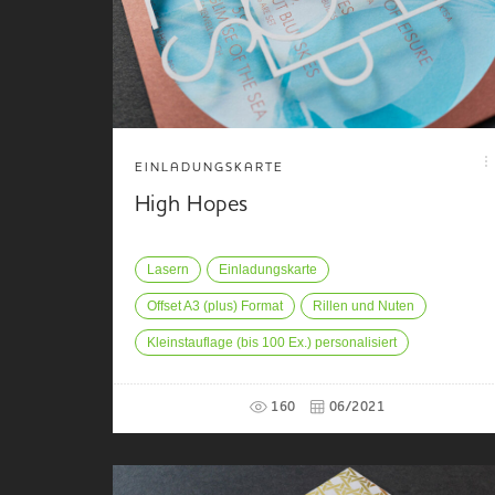
EINLADUNGSKARTE
High Hopes
Lasern
Einladungskarte
Offset A3 (plus) Format
Rillen und Nuten
Kleinstauflage (bis 100 Ex.) personalisiert
160
06/2021