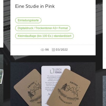
Eine Studie in Pink
Einladungskarte
Digitaldruck / Trockentoner A3+ Format
Kleinstauflage (bis 100 Ex.) standardisiert
96
03/2022