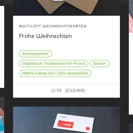
MULTILOFT WEIHNACHTSKARTEN
Frohe Weihnachten
Einladungskarte
Digitaldruck / Trockentoner A3+ Format
Stanzen
Mittlere Auflage (bis 1.000) standardisiert
70
12/2021