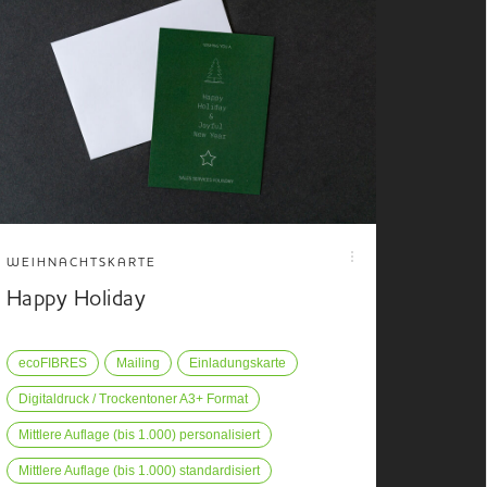
WEIHNACHTSKARTE
Happy Holiday
ecoFIBRES
Mailing
Einladungskarte
Digitaldruck / Trockentoner A3+ Format
Mittlere Auflage (bis 1.000) personalisiert
Mittlere Auflage (bis 1.000) standardisiert