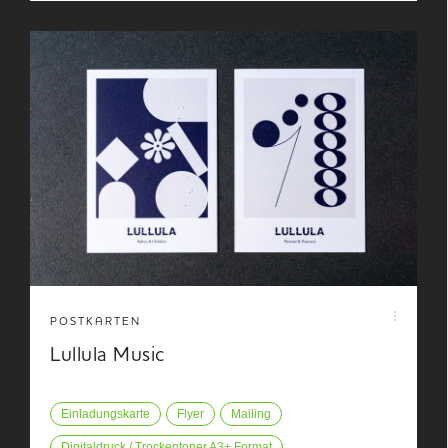
POSTKARTEN
Lullula Music
Einladungskarte
Flyer
Mailing
Digitaldruck / Trockentoner A3+ Format