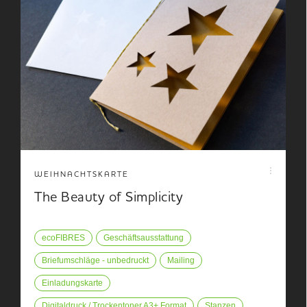
WEIHNACHTSKARTE
The Beauty of Simplicity
ecoFIBRES
Geschäftsausstattung
Briefumschläge - unbedruckt
Mailing
Einladungskarte
Digitaldruck / Trockentoner A3+ Format
Stanzen