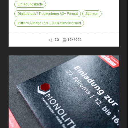
Einladungskarte
Digitaldruck / Trockentoner A3+ Format
Stanzen
Mittlere Auflage (bis 1.000) standardisiert
70
12/2021