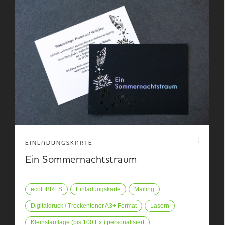
EINLADUNGSKARTE
Ein Sommernachtstraum
ecoFIBRES
Einladungskarte
Mailing
Digitaldruck / Trockentoner A3+ Format
Lasern
Kleinstauflage (bis 100 Ex.) personalisiert