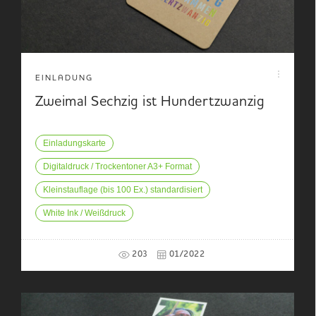
EINLADUNG
Zweimal Sechzig ist Hundertzwanzig
Einladungskarte
Digitaldruck / Trockentoner A3+ Format
Kleinstauflage (bis 100 Ex.) standardisiert
White Ink / Weißdruck
203
01/2022