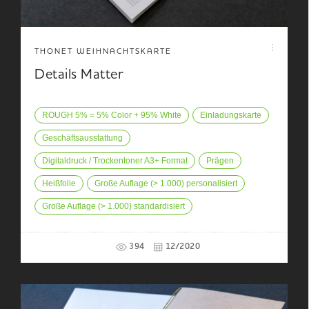
THONET WEIHNACHTSKARTE
Details Matter
ROUGH 5% = 5% Color + 95% White
Einladungskarte
Geschäftsausstattung
Digitaldruck / Trockentoner A3+ Format
Prägen
Heißfolie
Große Auflage (> 1.000) personalisiert
Große Auflage (> 1.000) standardisiert
394
12/2020