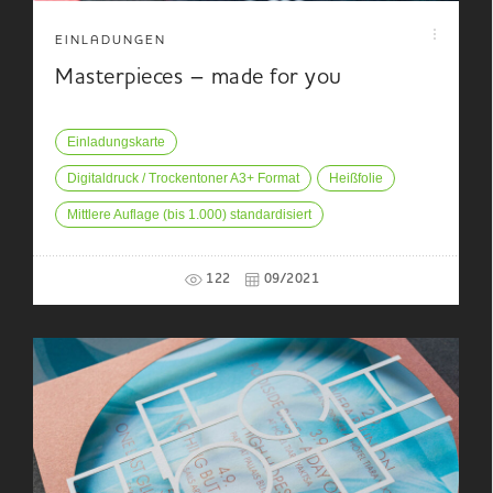
EINLADUNGEN
Masterpieces – made for you
Einladungskarte
Digitaldruck / Trockentoner A3+ Format
Heißfolie
Mittlere Auflage (bis 1.000) standardisiert
122
09/2021