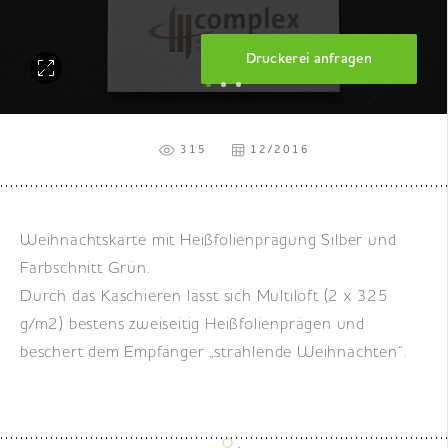
DE
|
EN
|
FR
Druckerei anfragen
315
12/2016
Weihnachtskarte mit Heißfolienprägung Silber und
Farbschnitt Grün.
Durch das Kaschieren lässt sich Multiloft (2 x 325
g/m2) bestens zweiseitig Heißfolienprägen und
beschert dem Empfänger „strahlende Weihnachten“.