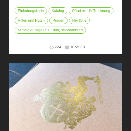
Einladungskarte
Katalog
Offset mit UV-Trocknung
Rillen und Nuten
Prägen
Heißfolie
Mittlere Auflage (bis 1.000) standardisiert
224
10/2020