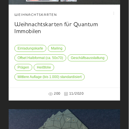
WEIHNACHTSKARTEN
Weihnachtskarten für Quantum
Immobilen
Einladungskarte
Mailing
Offset Halbformat (ca. 50x70)
Geschäftsausstattung
Prägen
Heißfolie
Mittlere Auflage (bis 1.000) standardisiert
200
11/2020