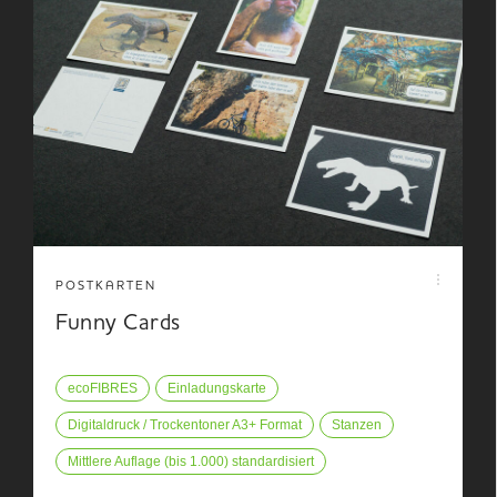
POSTKARTEN
Funny Cards
ecoFIBRES
Einladungskarte
Digitaldruck / Trockentoner A3+ Format
Stanzen
Mittlere Auflage (bis 1.000) standardisiert