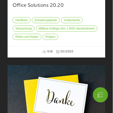
Office Solutions 20.20
Heißfolie
Einladungskarte
Visitenkarte
Verpackung
Mittlere Auflage (bis 1.000) standardisiert
Rillen und Nuten
Prägen
936
02/2020