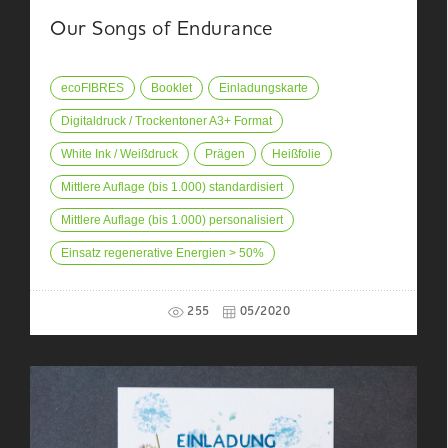
Our Songs of Endurance
ecoFIBRES
Booklet
Einladungskarte
Digitaldruck / Trockentoner A3+ Format
White Ink / Weißdruck
Prägen
Heißfolie
Mittlere Auflage (bis 1.000) standardisiert
Mittlere Auflage (bis 1.000) personalisiert
Einsatz regenerative Energien > 50%
255
05/2020