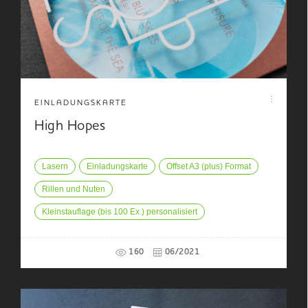
EINLADUNGSKARTE
High Hopes
Lasern
Einladungskarte
Offset A3 (plus) Format
Rillen und Nuten
Kleinstauflage (bis 100 Ex.) personalisiert
160
06/2021