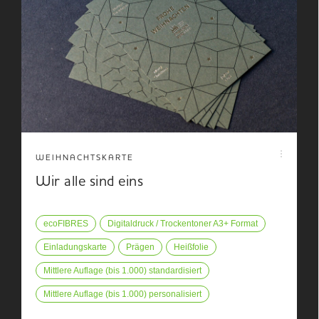
WEIHNACHTSKARTE
Wir alle sind eins
ecoFIBRES
Digitaldruck / Trockentoner A3+ Format
Einladungskarte
Prägen
Heißfolie
Mittlere Auflage (bis 1.000) standardisiert
Mittlere Auflage (bis 1.000) personalisiert