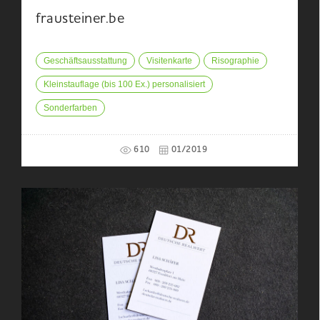
frausteiner.be
Geschäftsausstattung
Visitenkarte
Risographie
Kleinstauflage (bis 100 Ex.) personalisiert
Sonderfarben
610
01/2019