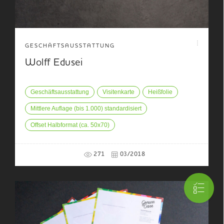
GESCHÄFTSAUSSTATTUNG
Wolff Edusei
Geschäftsausstattung
Visitenkarte
Heißfolie
Mittlere Auflage (bis 1.000) standardisiert
Offset Halbformat (ca. 50x70)
271
03/2018