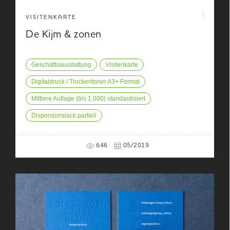
VISITENKARTE
De Kijm & zonen
Geschäftsausstattung
Visitenkarte
Digitaldruck / Trockentoner A3+ Format
Mittlere Auflage (bis 1.000) standardisiert
Dispersionslack partiell
646
05/2019