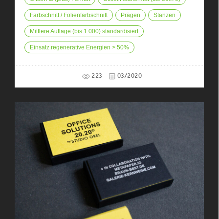
Farbschnitt / Folienfarbschnitt
Prägen
Stanzen
Mittlere Auflage (bis 1.000) standardisiert
Einsatz regenerative Energien > 50%
223
03/2020