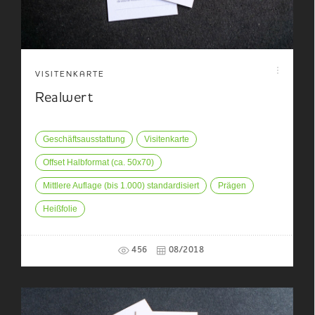
VISITENKARTE
Realwert
Geschäftsausstattung
Visitenkarte
Offset Halbformat (ca. 50x70)
Mittlere Auflage (bis 1.000) standardisiert
Prägen
Heißfolie
456
08/2018