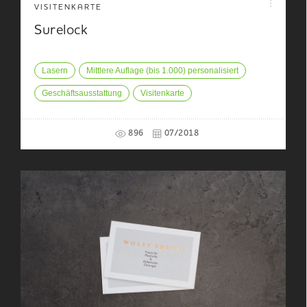
VISITENKARTE
Surelock
Lasern
Mittlere Auflage (bis 1.000) personalisiert
Geschäftsausstattung
Visitenkarte
896
07/2018