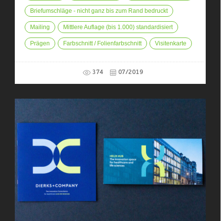
Briefumschläge - nicht ganz bis zum Rand bedruckt
Mailing
Mittlere Auflage (bis 1.000) standardisiert
Prägen
Farbschnitt / Folienfarbschnitt
Visitenkarte
374
07/2019