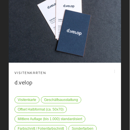
VISITENKARTEN
d.velop
Visitenkarte
Geschäftsausstattung
Offset Halbformat (ca. 50x70)
Mittlere Auflage (bis 1.000) standardisiert
Farbschnitt / Folienfarbschnitt
Sonderfarben