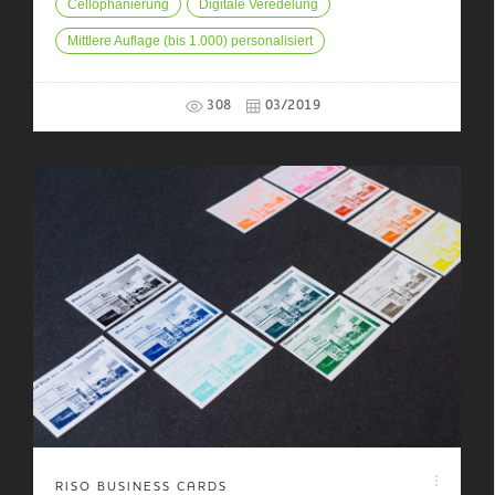
Cellophanierung
Digitale Veredelung
Mittlere Auflage (bis 1.000) personalisiert
308
03/2019
RISO BUSINESS CARDS