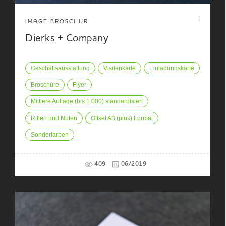
IMAGE BROSCHUR
Dierks + Company
Geschäftsausstattung
Visitenkarte
Einladungskarte
Broschüre
Flyer
Mittlere Auflage (bis 1.000) standardisiert
Rillen und Nuten
Offset A3 (plus) Format
Sonderfarben
409
06/2019