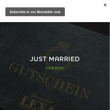
DE
Musterbuch
Shop
JUST MARRIED
Gutscheine
Papiere
Production
Wissen