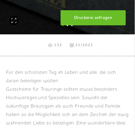
DE
|
EN
|
FR
Druckerei anfragen
132
11/2021
Für den schönsten Tag im Leben und alle, die sich
daran beteiligen wollen.
Gutscheine für Trauringe sollten etwas besonders
Hochwertiges und Spezielles sein. Sowohl der
zukünftige Bräutigam als auch Freunde und Familie
haben so die Möglichkeit sich an dem Zeichen der ewig
währenden Liebe zu beteiligen. Eine wunderbare Idee.