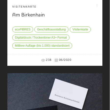
VISITENKARTE
Am Birkenhain
ecoFIBRES
Geschäftsausstattung
Visitenkarte
Digitaldruck / Trockentoner A3+ Format
Mittlere Auflage (bis 1.000) standardisiert
238
06/2020