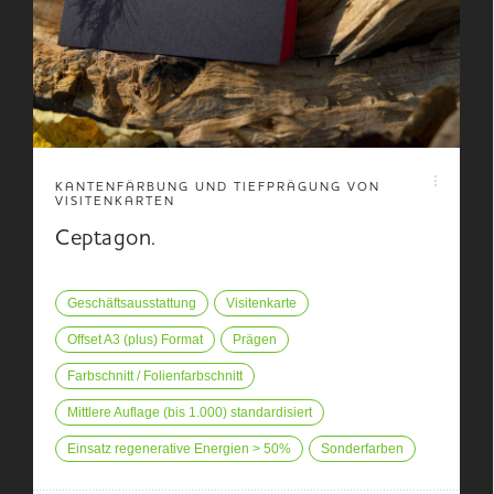
KANTENFÄRBUNG UND TIEFPRÄGUNG VON
VISITENKARTEN
Ceptagon.
Geschäftsausstattung
Visitenkarte
Offset A3 (plus) Format
Prägen
Farbschnitt / Folienfarbschnitt
Mittlere Auflage (bis 1.000) standardisiert
Einsatz regenerative Energien > 50%
Sonderfarben