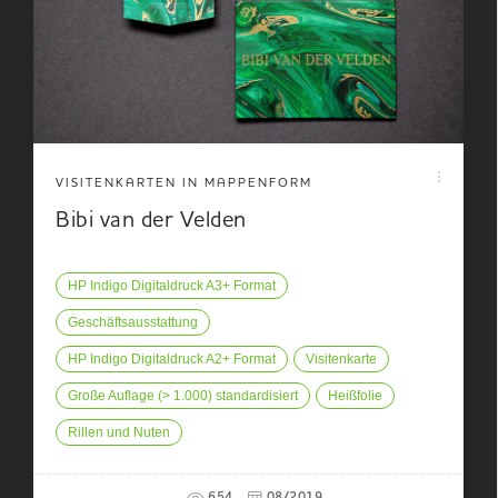
VISITENKARTEN IN MAPPENFORM
Bibi van der Velden
HP Indigo Digitaldruck A3+ Format
Geschäftsausstattung
HP Indigo Digitaldruck A2+ Format
Visitenkarte
Große Auflage (> 1.000) standardisiert
Heißfolie
Rillen und Nuten