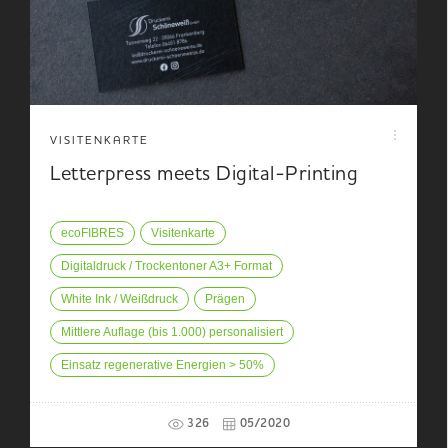
VISITENKARTE
Letterpress meets Digital-Printing
ecoFIBRES
Visitenkarte
Digitaldruck / Trockentoner A3+ Format
White Ink / Weißdruck
Prägen
Mittlere Auflage (bis 1.000) personalisiert
Einsatz regenerative Energien > 50%
326
05/2020