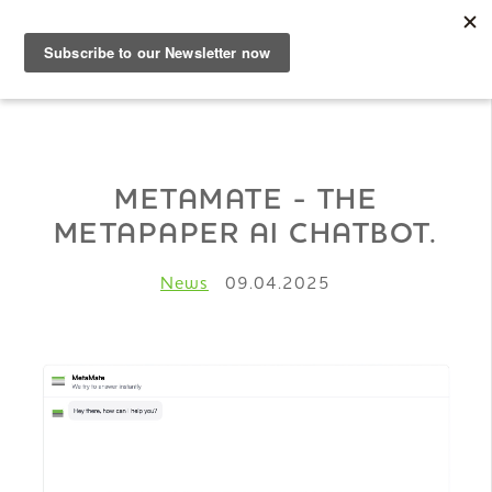
DE
Musterbuch
METAMATE - THE
METAPAPER AI CHATBOT.
Shop
News
09.04.2025
Papiere
Production
Wissen