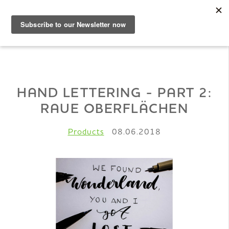
DE
Musterbuch
HAND LETTERING - PART 2:
RAUE OBERFLÄCHEN
Shop
Products
08.06.2018
Papiere
Production
Wissen