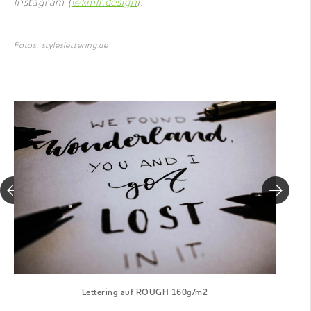
Instagram (
@kmlr.design
).
Fotos: styleslettering.de
Lettering auf ROUGH 160g/m2