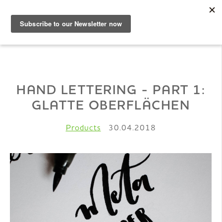
DE
Musterbuch
HAND LETTERING - PART 1:
GLATTE OBERFLÄCHEN
Shop
Products
30.04.2018
Papiere
Production
Wissen