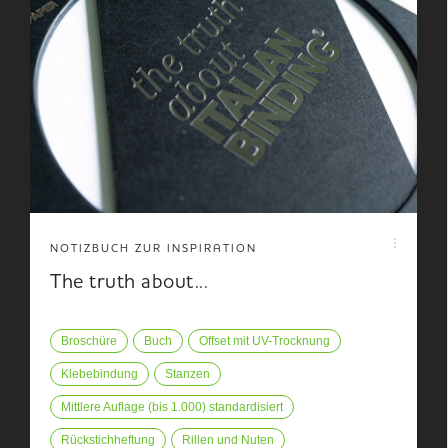
NOTIZBUCH ZUR INSPIRATION
The truth about...
Broschüre
Buch
Offset mit UV-Trocknung
Klebebindung
Stanzen
Mittlere Auflage (bis 1.000) standardisiert
Rückstichheftung
Rillen und Nuten