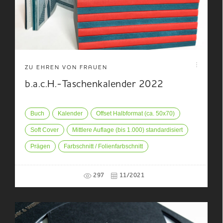
ZU EHREN VON FRAUEN
b.a.c.H.-Taschenkalender 2022
Buch
Kalender
Offset Halbformat (ca. 50x70)
Soft Cover
Mittlere Auflage (bis 1.000) standardisiert
Prägen
Farbschnitt / Folienfarbschnitt
297
11/2021