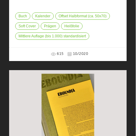
Buch
Kalender
Offset Halbformat (ca. 50x70)
Soft Cover
Prägen
Heißfolie
Mittlere Auflage (bis 1.000) standardisiert
615
10/2020