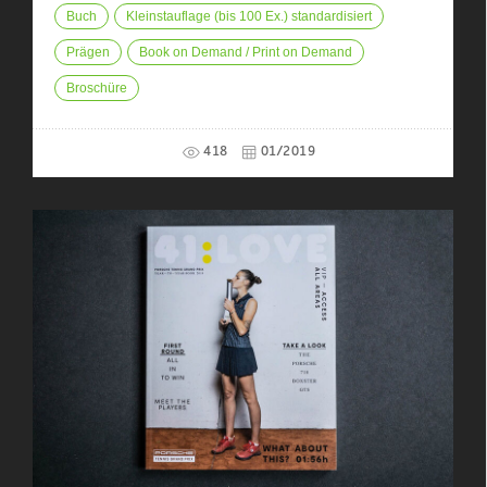
Buch
Kleinstauflage (bis 100 Ex.) standardisiert
Prägen
Book on Demand / Print on Demand
Broschüre
418
01/2019