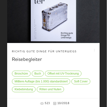
RICHTIG GUTE DINGE FÜR UNTERWEGS
Reisebegleiter
Broschüre
Buch
Offset mit UV-Trocknung
Mittlere Auflage (bis 1.000) standardisiert
Soft Cover
Klebebindung
Rillen und Nuten
523
10/2018