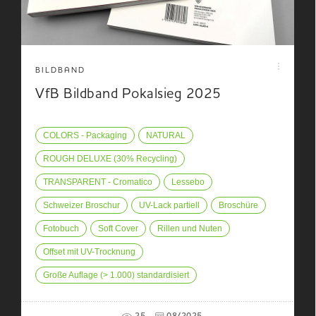
BILDBAND
VfB Bildband Pokalsieg 2025
COLORS - Packaging
NATURAL
ROUGH DELUXE (30% Recycling)
TRANSPARENT - Cromatico
Lessebo
Schweizer Broschur
UV-Lack partiell
Broschüre
Fotobuch
Soft Cover
Rillen und Nuten
Offset mit UV-Trocknung
Große Auflage (> 1.000) standardisiert