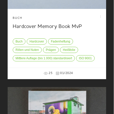
BUCH
Hardcover Memory Book MvP
Buch
Hardcover
Fadenheftung
Rillen und Nuten
Prägen
Heißfolie
Mittlere Auflage (bis 1.000) standardisiert
ISO 9001
25
01/2024