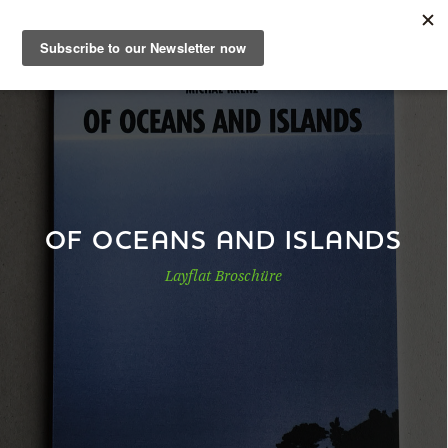
DE
Musterbuch
Shop
OF OCEANS AND ISLANDS
Layflat Broschüre
Papiere
Production
Wissen