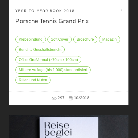
YEAR-TO-YEAR BOOK 2018
Porsche Tennis Grand Prix
Klebebindung
Soft Cover
Broschüre
Magazin
Bericht / Geschäftsbericht
Offset Großformat (>70cm x 100cm)
Mittlere Auflage (bis 1.000) standardisiert
Rillen und Nuten
297
10/2018