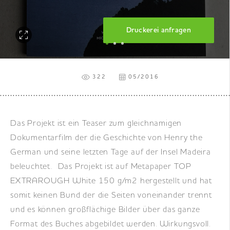
DE
|
EN
|
FR
Druckerei anfragen
322
05/2016
Das Projekt ist ein Teaser zum gleichnamigen
Dokumentarfilm der die Geschichte von Henry the
German und seine letzten Tage auf der Insel Madeira
beleuchtet. Das Projekt ist auf Metapaper TOP
EXTRAROUGH White 150 g/m2 hergestellt und hat
somit keinen Bund der die Seiten voneinander trennt
und es können großflächige Bilder über das ganze
Format des Buches abgebildet werden. Wirkungsvoll.