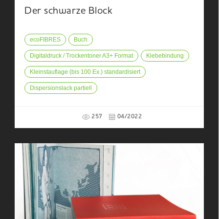
Der schwarze Block
ecoFIBRES
Buch
Digitaldruck / Trockentoner A3+ Format
Klebebindung
Kleinstauflage (bis 100 Ex.) standardisiert
Dispersionslack partiell
257
04/2022