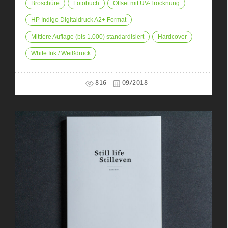
Broschüre
Fotobuch
Offset mit UV-Trocknung
HP Indigo Digitaldruck A2+ Format
Mittlere Auflage (bis 1.000) standardisiert
Hardcover
White Ink / Weißdruck
816
09/2018