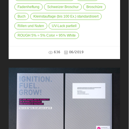
Fadenheftung
Schweizer Broschur
Broschüre
Buch
Kleinstauflage (bis 100 Ex.) standardisiert
Rillen und Nuten
UV-Lack partiell
ROUGH 5% = 5% Color + 95% White
636
06/2019