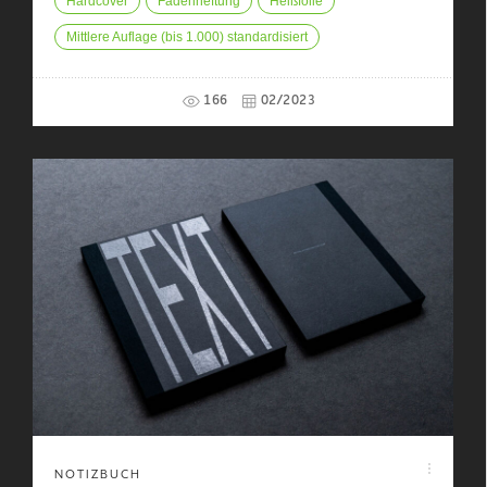
Hardcover
Fadenheftung
Heißfolie
Mittlere Auflage (bis 1.000) standardisiert
166
02/2023
NOTIZBUCH