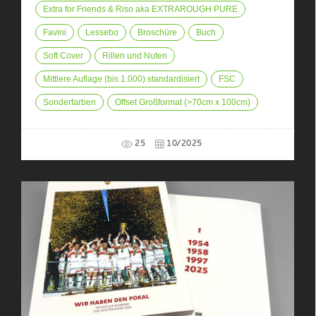
Extra for Friends & Riso aka EXTRAROUGH PURE
Favini
Lessebo
Broschüre
Buch
Soft Cover
Rillen und Nuten
Mittlere Auflage (bis 1.000) standardisiert
FSC
Sonderfarben
Offset Großformat (>70cm x 100cm)
25
10/2025