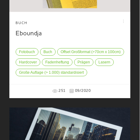
BUCH
Eboundja
Fotobuch
Buch
Offset Großformat (>70cm x 100cm)
Hardcover
Fadenheftung
Prägen
Lasern
Große Auflage (> 1.000) standardisiert
251
09/2020