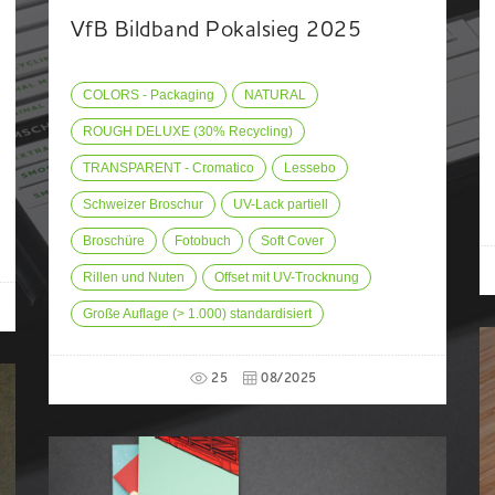
VfB Bildband Pokalsieg 2025
COLORS - Packaging
NATURAL
ROUGH DELUXE (30% Recycling)
TRANSPARENT - Cromatico
Lessebo
Schweizer Broschur
UV-Lack partiell
Broschüre
Fotobuch
Soft Cover
Rillen und Nuten
Offset mit UV-Trocknung
Große Auflage (> 1.000) standardisiert
25
08/2025