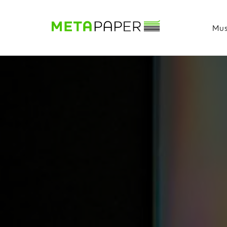
Mus
Musterbuch
Shop
Papiere
Production
Wissen
DE
|
EN
|
FR