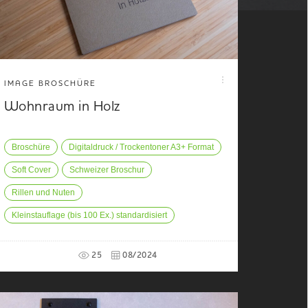
IMAGE BROSCHÜRE
Wohnraum in Holz
Broschüre
Digitaldruck / Trockentoner A3+ Format
Soft Cover
Schweizer Broschur
Rillen und Nuten
Kleinstauflage (bis 100 Ex.) standardisiert
25
08/2024