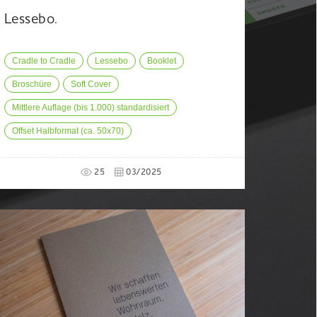
Lessebo.
Cradle to Cradle
Lessebo
Booklet
Broschüre
Soft Cover
Mittlere Auflage (bis 1.000) standardisiert
Offset Halbformat (ca. 50x70)
25
03/2025