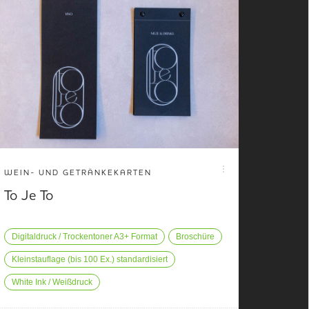
WEIN- UND GETRÄNKEKARTEN
To Je To
Digitaldruck / Trockentoner A3+ Format
Broschüre
Kleinstauflage (bis 100 Ex.) standardisiert
White Ink / Weißdruck