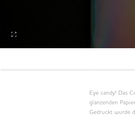
Eye candy! Das Co
glänzenden Papie
Gedruckt wurde d