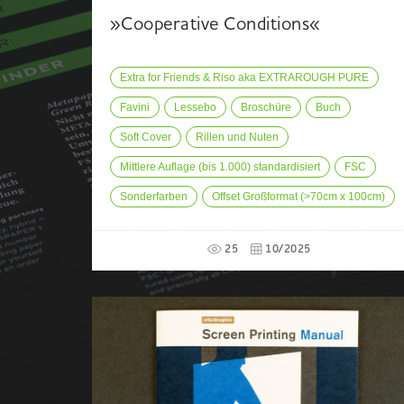
»Cooperative Conditions«
Extra for Friends & Riso aka EXTRAROUGH PURE
Favini
Lessebo
Broschüre
Buch
Soft Cover
Rillen und Nuten
Mittlere Auflage (bis 1.000) standardisiert
FSC
Sonderfarben
Offset Großformat (>70cm x 100cm)
25
10/2025