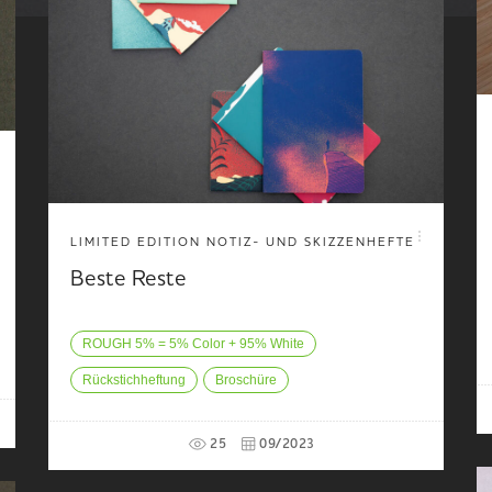
LIMITED EDITION NOTIZ- UND SKIZZENHEFTE
Beste Reste
ROUGH 5% = 5% Color + 95% White
Rückstichheftung
Broschüre
25
09/2023