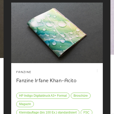
FANZINE
Fanzine Irfane Khan-Acito
HP Indigo Digitaldruck A3+ Format
Broschüre
Magazin
Kleinstauflage (bis 100 Ex.) standardisiert
FSC