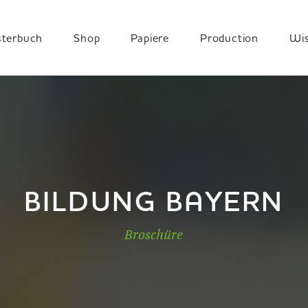
terbuch
Shop
Papiere
Production
Wi
BILDUNG BAYERN
Broschüre