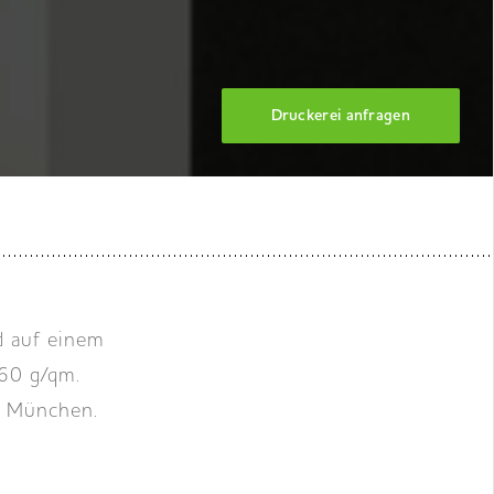
Druckerei anfragen
d auf einem
60 g/qm.
 in München.