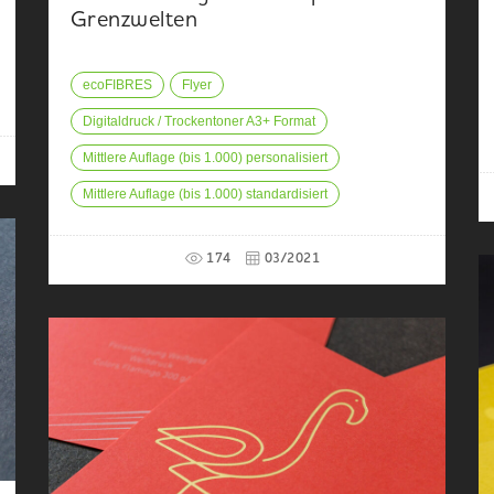
Grenzwelten
ecoFIBRES
Flyer
Digitaldruck / Trockentoner A3+ Format
Mittlere Auflage (bis 1.000) personalisiert
Mittlere Auflage (bis 1.000) standardisiert
174
03/2021