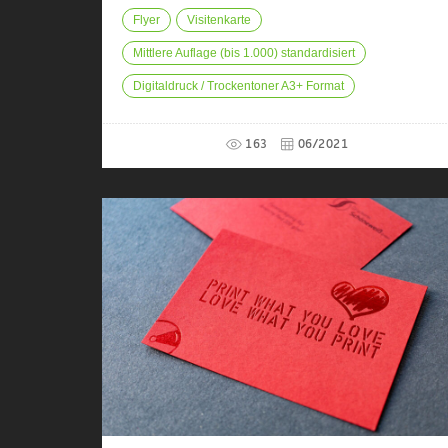
Flyer
Visitenkarte
Mittlere Auflage (bis 1.000) standardisiert
Digitaldruck / Trockentoner A3+ Format
163
06/2021