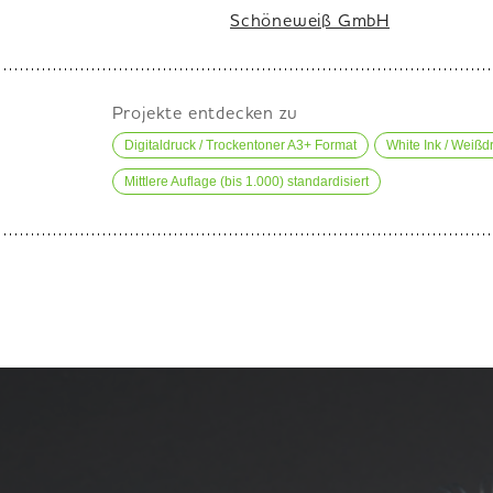
Schöneweiß GmbH
Projekte entdecken zu
Digitaldruck / Trockentoner A3+ Format
White Ink / Weißd
Mittlere Auflage (bis 1.000) standardisiert