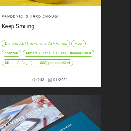
PANDEMIC IS HARD ENOUGH
Keep Smiling
Digitaldruck / Trockentoner A3+ Format
Flyer
Stanzen
Mittlere Auflage (bis 1.000) standardisiert
Mittlere Auflage (bis 1.000) personalisiert
242
01/2021