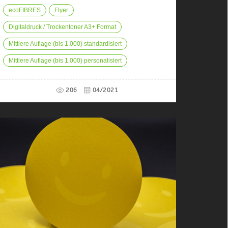
ecoFIBRES
Flyer
Digitaldruck / Trockentoner A3+ Format
Mittlere Auflage (bis 1.000) standardisiert
Mittlere Auflage (bis 1.000) personalisiert
206
04/2021