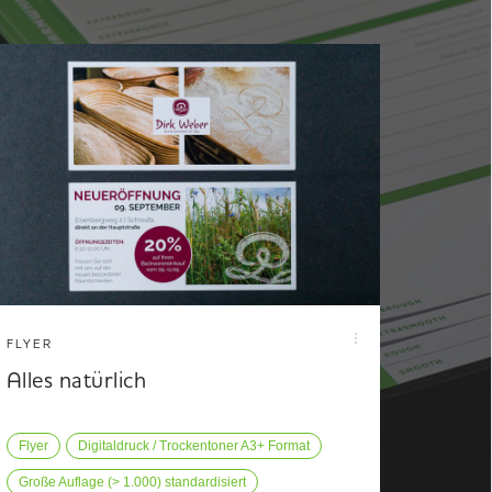
FLYER
Alles natürlich
Flyer
Digitaldruck / Trockentoner A3+ Format
Große Auflage (> 1.000) standardisiert