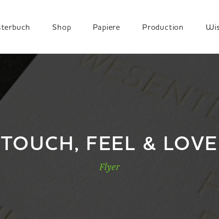
terbuch
Shop
Papiere
Production
Wi
TOUCH, FEEL & LOVE
Flyer