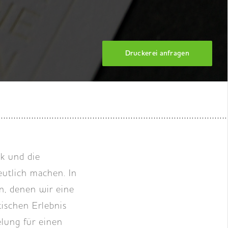
Druckerei anfragen
ik und die
eutlich machen. In
n, denen wir eine
ischen Erlebnis
lung für einen