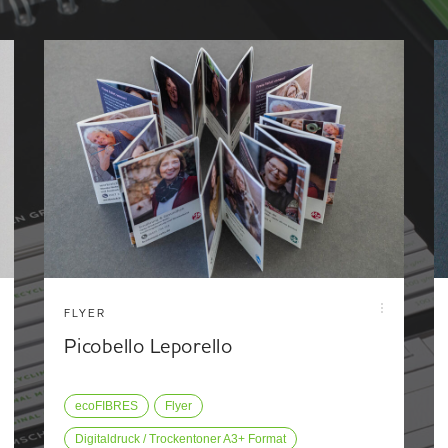
FLYER
Picobello Leporello
ecoFIBRES
Flyer
Digitaldruck / Trockentoner A3+ Format