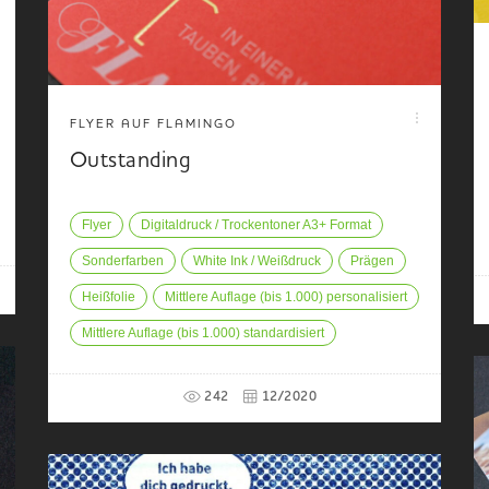
FLYER AUF FLAMINGO
Outstanding
Flyer
Digitaldruck / Trockentoner A3+ Format
Sonderfarben
White Ink / Weißdruck
Prägen
Heißfolie
Mittlere Auflage (bis 1.000) personalisiert
Mittlere Auflage (bis 1.000) standardisiert
242
12/2020