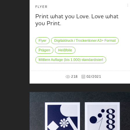
FLYER
Print what you Love. Love what
you Print.
Flyer
Digitaldruck / Trockentoner A3+ Format
Prägen
Heißfolie
Mittlere Auflage (bis 1.000) standardisiert
218
02/2021