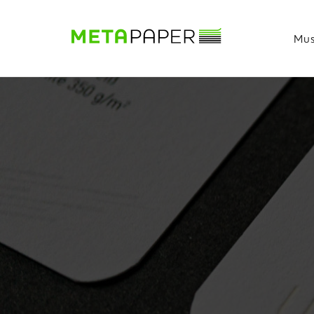
Mus
Musterbuch
Shop
Papiere
Production
Wissen
DE
|
EN
|
FR