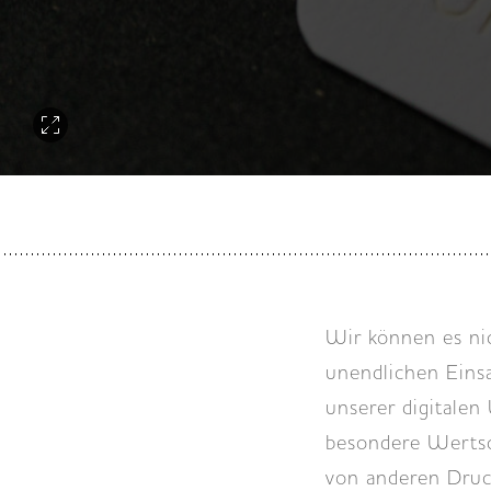
Wir können es nic
unendlichen Einsa
unserer digitalen
besondere Wertsc
von anderen Druc