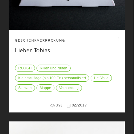
GESCHENKVERPACKUNG
Lieber Tobias
ROUGH
Rillen und Nuten
Kleinstauflage (bis 100 Ex.) personalisiert
Heißfolie
Stanzen
Mappe
Verpackung
393
02/2017