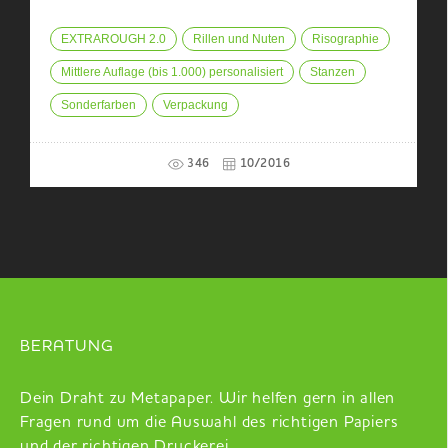
EXTRAROUGH 2.0
Rillen und Nuten
Risographie
Mittlere Auflage (bis 1.000) personalisiert
Stanzen
Sonderfarben
Verpackung
346
10/2016
BERATUNG
Dein Draht zu Metapaper. Wir helfen gern in allen
Fragen rund um die Auswahl des richtigen Papiers
und der richtigen Druckerei.