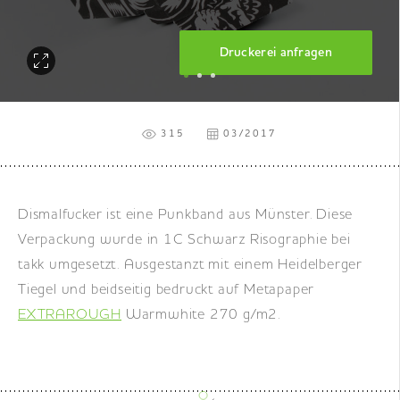
DE
|
EN
|
FR
Druckerei anfragen
315
03/2017
Dismalfucker ist eine Punkband aus Münster. Diese
Verpackung wurde in 1C Schwarz Risographie bei
takk umgesetzt. Ausgestanzt mit einem Heidelberger
Tiegel und beidseitig bedruckt auf Metapaper
EXTRAROUGH
Warmwhite 270 g/m2.