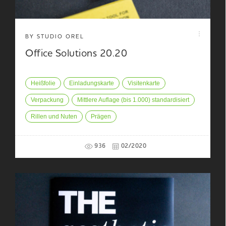
BY STUDIO OREL
Office Solutions 20.20
Heißfolie
Einladungskarte
Visitenkarte
Verpackung
Mittlere Auflage (bis 1.000) standardisiert
Rillen und Nuten
Prägen
936
02/2020