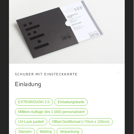
SCHUBER MIT EINSTECKKARTE
Einladung
EXTRAROUGH 2.0
Einladungskarte
Mittlere Auflage (bis 1.000) personalisiert
UV-Lack partiell
Offset Großformat (>70cm x 100cm)
Stanzen
Mailing
Verpackung