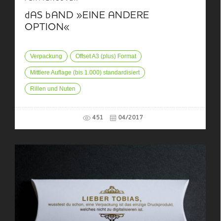
dAS bAND »EINE ANDERE
OPTION«
Verpackung
Offset A3 (plus) Format
Mittlere Auflage (bis 1.000) standardisiert
Rillen und Nuten
451
04/2017