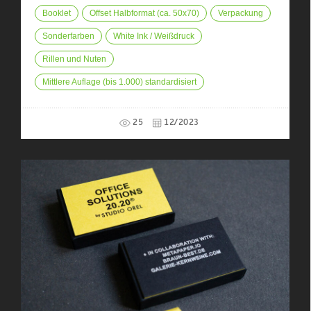
Booklet
Offset Halbformat (ca. 50x70)
Verpackung
Sonderfarben
White Ink / Weißdruck
Rillen und Nuten
Mittlere Auflage (bis 1.000) standardisiert
25
12/2023