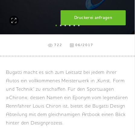
DE
|
EN
|
FR
Druckerei anfragen
722
06/2017
Bugatti macht es sich zum Leitsatz bei jedem ihrer
Autos ein vollkommenes Meisterwerk in „Kunst, Form
und Technik“ zu erschaffen. Für den Sportwagen
»Chiron«, dessen Namen ein Eponym vom legendären
Rennfahrer Louis Chiron ist, bietet die Bugatti Design
Abteilung mit dem gleichnamigen Artbook einen Blick
hinter den Designprozess.