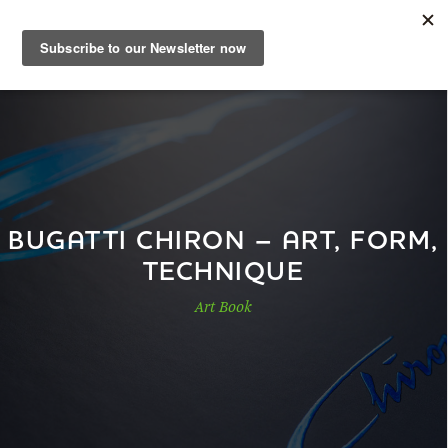
DE
Musterbuch
Shop
BUGATTI CHIRON – ART, FORM,
TECHNIQUE
Papiere
Art Book
Production
Wissen