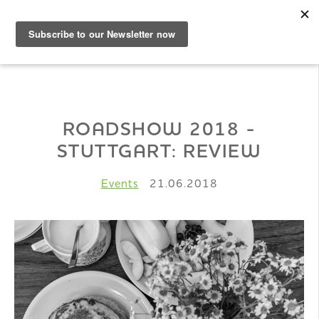
DE
Musterbuch
ROADSHOW 2018 -
STUTTGART: REVIEW
Shop
Events
21.06.2018
Papiere
Production
Wissen