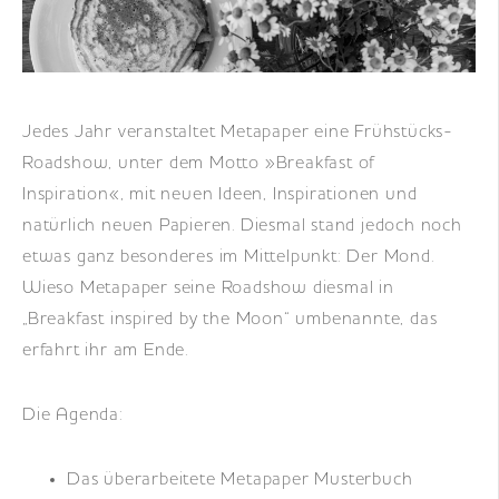
DE
|
EN
|
FR
Jedes Jahr veranstaltet Metapaper eine Frühstücks-
Roadshow, unter dem Motto »Breakfast of
Inspiration«, mit neuen Ideen, Inspirationen und
natürlich neuen Papieren. Diesmal stand jedoch noch
etwas ganz besonderes im Mittelpunkt: Der Mond.
Wieso Metapaper seine Roadshow diesmal in
„Breakfast inspired by the Moon“ umbenannte, das
erfahrt ihr am Ende.
Die Agenda:
Das überarbeitete Metapaper Musterbuch