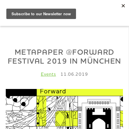
DE
Musterbuch
METAPAPER @FORWARD
FESTIVAL 2019 IN MÜNCHEN
Shop
Events
11.06.2019
Papiere
Production
Wissen