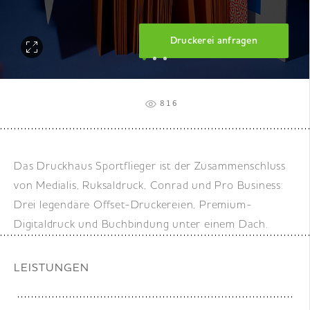
DE
|
EN
|
FR
Druckerei anfragen
816
Das Druckhaus Sportflieger ist der Zusammenschluss
von Medialis, Ruksaldruck, Conrad und Pro Business:
Drei legendäre Offset-Druckereien, Premium-
Digitaldruck und Buchbindung unter einem Dach.
LEISTUNGEN