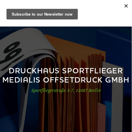
DE
Musterbuch
Shop
DRUCKHAUS SPORTFLIEGER
MEDIALIS OFFSETDRUCK GMBH
Papiere
Sportfliegerstraße 5-7, 12487 Berlin
Production
Wissen