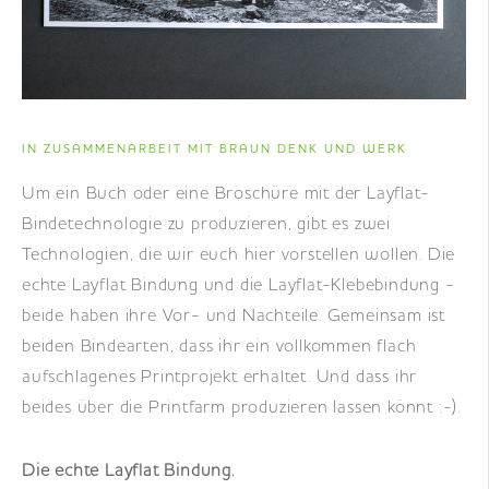
DE
|
EN
|
FR
IN ZUSAMMENARBEIT MIT BRAUN DENK UND WERK
Um ein Buch oder eine Broschüre mit der Layflat-
Bindetechnologie zu produzieren, gibt es zwei
Technologien, die wir euch hier vorstellen wollen. Die
echte Layflat Bindung und die Layflat-Klebebindung -
beide haben ihre Vor- und Nachteile. Gemeinsam ist
beiden Bindearten, dass ihr ein vollkommen flach
aufschlagenes Printprojekt erhaltet. Und dass ihr
beides über die Printfarm produzieren lassen könnt :-).
Die echte Layflat Bindung.