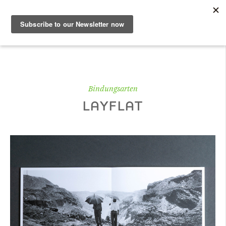
DE
Musterbuch
Bindungsarten
LAYFLAT
Shop
Papiere
Production
Wissen