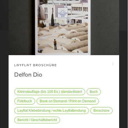
LAYFLAT BROSCHÜRE
Delfon Dio
Kleinstauflage (bis 100 Ex.) standardisiert
Buch
Fotobuch
Book on Demand / Print on Demand
Layflat Klebebindung / echte Layflatbindung
Broschüre
Bericht / Geschäftsbericht