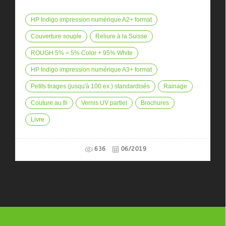
HP Indigo impression numérique A2+ format
Couverture souple
Reliure à la Suisse
ROUGH 5% = 5% Color + 95% White
HP Indigo impression numérique A3+ format
Petits tirages (jusqu'à 100 ex.) standardisés
Rainage
Couture au fil
Vernis UV partiel
Brochures
Livre
636
06/2019