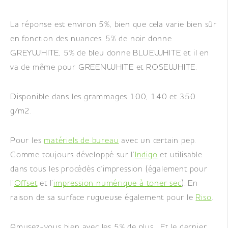
La réponse est environ 5%, bien que cela varie bien sûr
en fonction des nuances. 5% de noir donne
GREYWHITE, 5% de bleu donne BLUEWHITE et il en
va de même pour GREENWHITE et ROSEWHITE.
Disponible dans les grammages 100, 140 et 350
g/m2.
Pour les
matériels de bureau
avec un certain pep.
Comme toujours développé sur l’
Indigo
et utilisable
dans tous les procédés d'impression (également pour
l’
Offset
et l’
impression numérique à toner sec
). En
raison de sa surface rugueuse également pour le
Riso
.
Amusez-vous bien avec les 5% de plus... Et le dernier