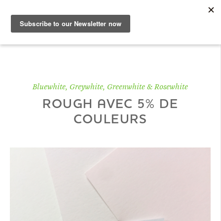
FR
Nuancier papier
Bluewhite, Greywhite, Greenwhite & Rosewhite
ROUGH AVEC 5% DE
Shop
COULEURS
Papiers
Savoir-faire
DE
|
EN
|
FR