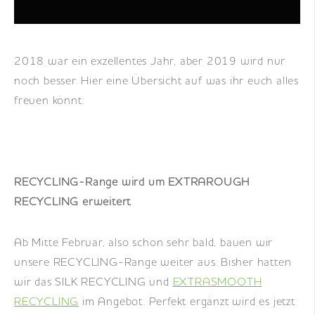
DE
|
EN
|
FR
2018 war ein exzellentes Jahr, aber 2019 wird nur
noch besser. Hier eine Übersicht auf was ihr euch alles
freuen könnt:
RECYCLING-Range wird um EXTRAROUGH
RECYCLING erweitert
Ab Mitte Februar, also schon sehr bald, bauen wir
unsere RECYCLING-Range weiter aus. Bisher hatten
wir das SILK RECYCLING und
EXTRASMOOTH
RECYCLING
im Angebot. Perfekt ergänzt wird es jetzt