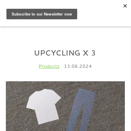
DE
Musterbuch
UPCYCLING X 3
Shop
Products
13.06.2024
Papiere
Production
Wissen