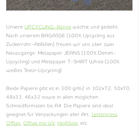
DE
|
EN
|
FR
Unsere
UPCYCLING-Range
wächst und gedeiht.
Nach unserem BAGASSE (100% Upcycling aus
Zuckerrohr-Abfällen) freuen wir uns über zwei
Neuzugänge: Metapaper JEANS (100% Denim-
Upcycling) und Metapaper T-SHIRT White (100%
weißes Textil-Upcycling).
Beide Papiere gibt es in 300 g/m2 in 102x72, 50x70,
48x33, 46x32 sowie in allen möglichen
Schneidformaten bis A4. Die Papiere sind ideal
geeignet für Verpackungen aller Art,
Letterpress
,
Offset
,
Offset mit UV
,
Heißfolie
, etc.